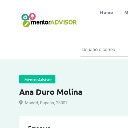
Home
M
MentorAdvisor
Ana Duro Molina
Madrid
,
España
,
28007