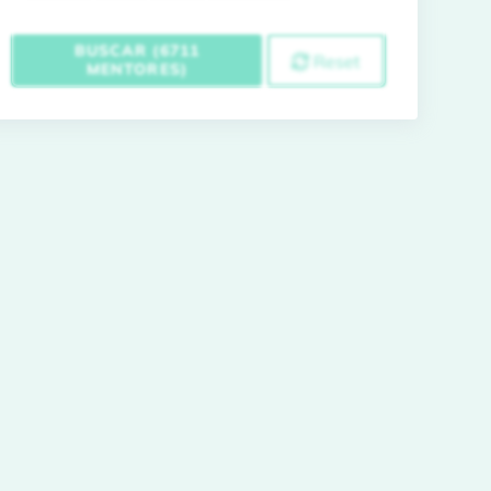
BUSCAR (6711
Reset
MENTORES)