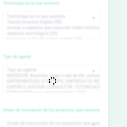
Tecnología en la que asesora
Tipo de agente
Grado de innovación de los proyectos que asesora