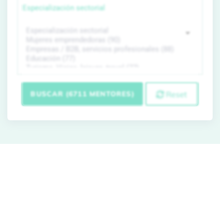
Especialización sectorial
BUSCAR (6711 MENTORES)
Reset