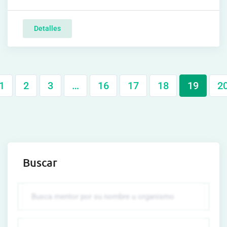
Detalles
1
2
3
…
16
17
18
19
2
Buscar