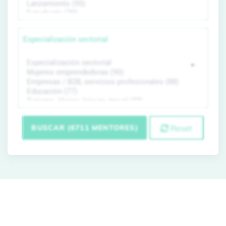
Especialización sectorial
BUSCAR (6711 MENTORES)
Reset