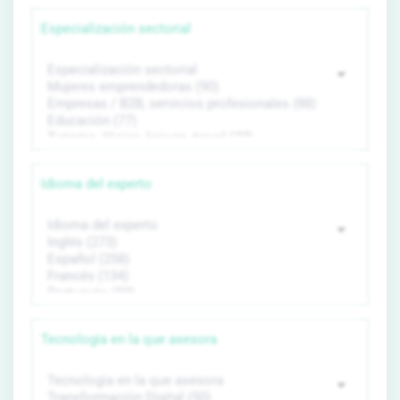
Especialización sectorial
Idioma del experto
Tecnología en la que asesora