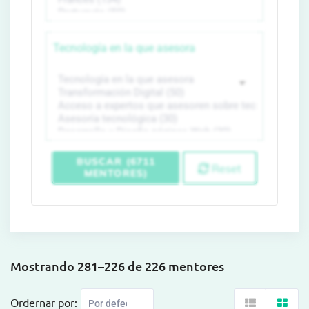
Tecnología en la que asesora
BUSCAR (6711
Reset
MENTORES)
Mostrando 281–226 de 226 mentores
Ordernar por: