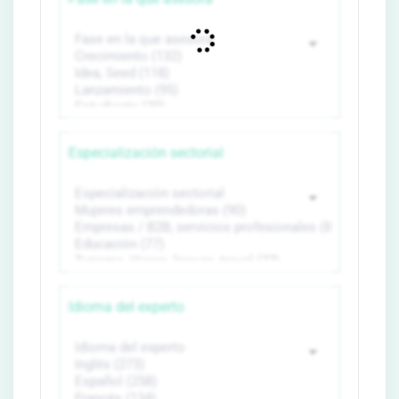
Especialización sectorial
Idioma del experto