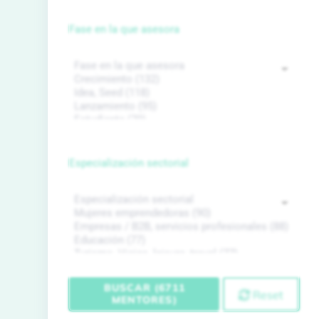
Fase en la que asesora
Especialización sectorial
BUSCAR (6711
Reset
MENTORES)