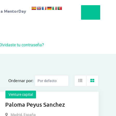
 a MentorDay
Olvidaste tu contraseña?
Ordernar por:
Venture capital
Paloma Peyus Sanchez
Madrid
,
España