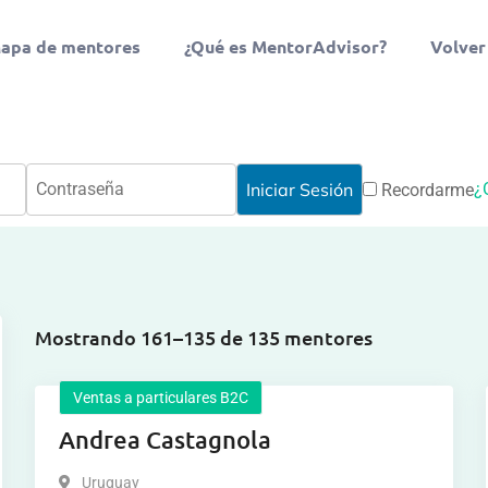
apa de mentores
¿Qué es MentorAdvisor?
Volver
¿
Recordarme
Mostrando 161–135 de 135 mentores
Ventas a particulares B2C
Andrea Castagnola
Uruguay