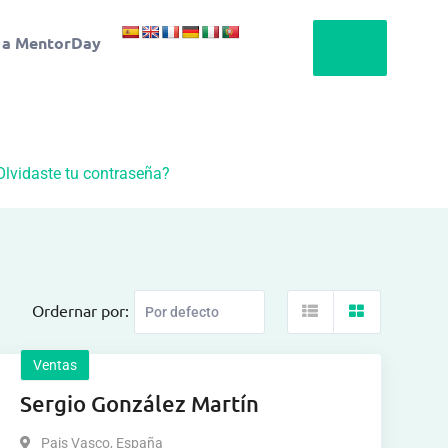
 a MentorDay
Olvidaste tu contraseña?
Ordernar por:
Ventas
Sergio González Martín
Pais Vasco
,
España