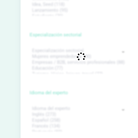
Especialización sectorial
Idioma del experto