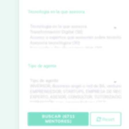
Tecnología en la que asesora
Tipo de agente
BUSCAR (6711
Reset
MENTORES)