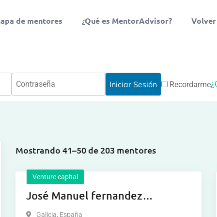
apa de mentores
¿Qué es MentorAdvisor?
Volver
¿
Recordarme
Mostrando 41–50 de 203 mentores
Venture capital
José Manuel fernandez
fernandez
Galicia
,
España