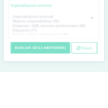
Especialización sectorial
BUSCAR (6711 MENTORES)
Reset