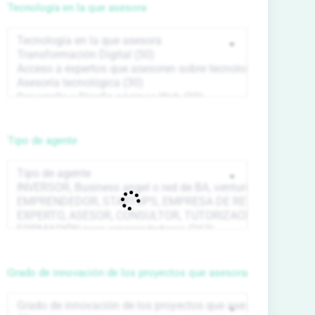
Tecnología en la que asesora
Tipo de agente
Grado de innovación de los proyectos que asesora