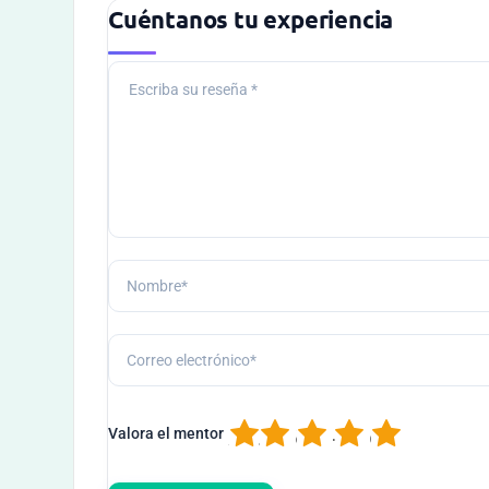
Cuéntanos tu experiencia
1
2
3
4
5
Valora el mentor