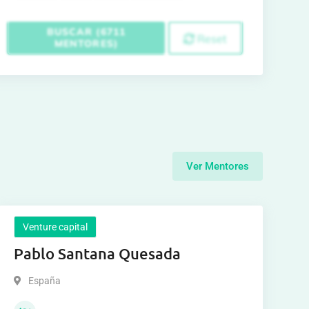
BUSCAR (6711
Reset
MENTORES)
Ver Mentores
Venture capital
Pablo Santana Quesada
España