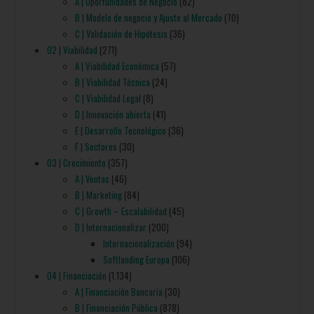
A | Oportunidades de Negocio
(82)
B | Modelo de negocio y Ajuste al Mercado
(70)
C | Validación de Hipótesis
(36)
02 | Viabilidad
(271)
A | Viabilidad Económica
(57)
B | Viabilidad Técnica
(24)
C | Viabilidad Legal
(8)
D | Innovación abierta
(41)
E | Desarrollo Tecnológico
(36)
F | Sectores
(30)
03 | Crecimiento
(357)
A | Ventas
(46)
B | Marketing
(84)
C | Growth – Escalabilidad
(45)
D | Internacionalizar
(200)
Internacionalización
(94)
Softlanding Europa
(106)
04 | Financiación
(1.134)
A | Financiación Bancaria
(30)
B | Financiación Pública
(878)