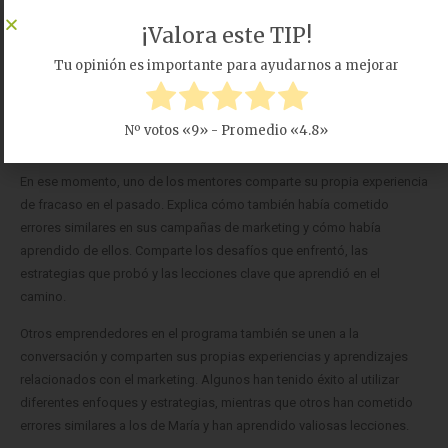
en la misma fase de desarrollo.
¡Valora este TIP!
En una de las sesiones de mentoría grupal, María comparte un desafío
Tu opinión es importante para ayudarnos a mejorar
que está enfrentando en su estrategia de marketing. Ha invertido una
cantidad considerable de dinero en publicidad en línea, pero los
resultados no han sido los esperados. María está frustrada y se siente
Nº votos «
9
» - Promedio «
4.8
»
desanimada por el bajo retorno de la inversión.
En ese momento, uno de los mentores comparte su propia experiencia
de fracaso en el pasado. Explica cómo también había cometido
errores similares en sus campañas de marketing y cómo había
aprendido de ellos. Comparte los desafíos que enfrentó, las
estrategias que probó y las lecciones clave que aprendió en el
camino.
Otros emprendedores en el programa también se unen a la
conversación y comparten sus propias experiencias y aprendizajes
relacionados con el marketing. Algunos han tenido éxito al utilizar
diferentes enfoques y estrategias, mientras que otros han cometido
errores similares a los de María y han aprendido valiosas lecciones.