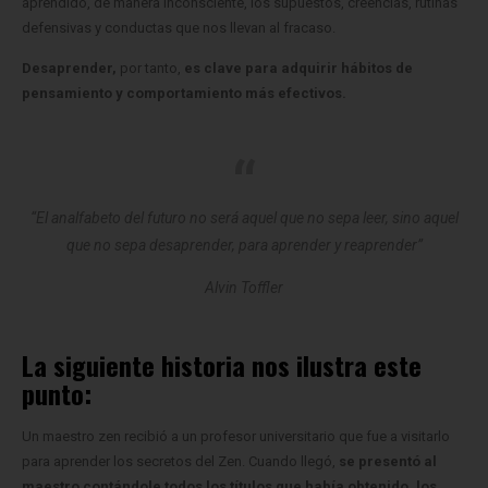
aprendido, de manera inconsciente, los supuestos, creencias, rutinas
defensivas y conductas que nos llevan al fracaso.
Desaprender,
por tanto,
es clave para adquirir hábitos de
pensamiento y comportamiento más efectivos.
“El analfabeto del futuro no será aquel que no sepa leer, sino aquel
que no sepa desaprender, para aprender y reaprender”
Alvin Toffler
La siguiente historia nos ilustra este
punto:
Un maestro zen recibió a un profesor universitario que fue a visitarlo
para aprender los secretos del Zen. Cuando llegó,
se presentó al
maestro contándole todos los títulos que había obtenido,
los