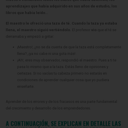
aprendizajes que había adquirido en sus años de estudio, los
libros que había leído…
El maestro le ofreció una taza de té.
Cuando la taza ya estaba
llena, el maestro siguió vertiéndolo.
El profesor
vio
que el té se
derramaba y empezó a gritar:
¡Maestro!, ¿no se da cuenta de que la taza está completamente
llena?, ¡ya no cabe ni una gota más!.
¡Ah!, eres muy observador, respondió el maestro. Pues a ti te
pasa lo mismo que a la taza. Estás lleno de opiniones y
certezas. Si no vacías tu cabeza primero no estarás en
condiciones de aprender cualquier cosa que yo pudiera
enseñarte.
Aprender de los errores y de los fracasos es una parte fundamental
del crecimiento y desarrollo de los emprendedores.
A CONTINUACIÓN, SE EXPLICAN EN DETALLE LAS