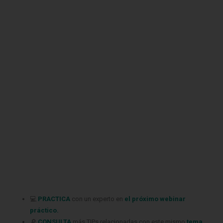
💻
PRACTICA
con un experto en
el próximo webinar
práctico.
🔎
CONSULTA
más TIPs relacionadas
con este mismo
tema.