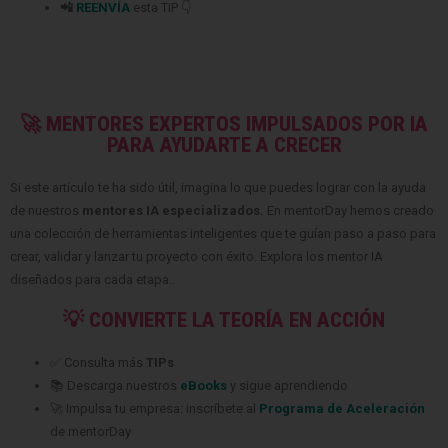
📲
REENVÍA
esta TIP 👇
🚀 MENTORES EXPERTOS IMPULSADOS POR IA
PARA AYUDARTE A CRECER
Si este artículo te ha sido útil, imagina lo que puedes lograr con la ayuda
de nuestros
mentores IA especializados
.
En mentorDay hemos creado
una colección de herramientas inteligentes que te guían paso a paso para
crear, validar y lanzar tu proyecto con éxito. Explora los mentor IA
diseñados para cada etapa..
💡 CONVIERTE LA TEORÍA EN ACCIÓN
✅ Consulta más
TIPs
📚 Descarga nuestros
eBooks
y sigue aprendiendo
🚀 Impulsa tu empresa: inscríbete al
Programa de Aceleración
de mentorDay