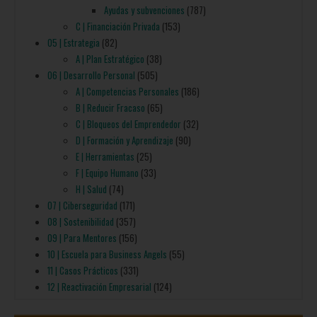
Ayudas y subvenciones
(787)
C | Financiación Privada
(153)
05 | Estrategia
(82)
A | Plan Estratégico
(38)
06 | Desarrollo Personal
(505)
A | Competencias Personales
(186)
B | Reducir Fracaso
(65)
C | Bloqueos del Emprendedor
(32)
D | Formación y Aprendizaje
(90)
E | Herramientas
(25)
F | Equipo Humano
(33)
H | Salud
(74)
07 | Ciberseguridad
(171)
08 | Sostenibilidad
(357)
09 | Para Mentores
(156)
10 | Escuela para Business Angels
(55)
11 | Casos Prácticos
(331)
12 | Reactivación Empresarial
(124)