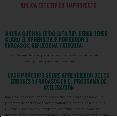
APLICA ESTE TIP EN TU PROYECTO
AHORA QUE HAS LEÍDO ESTA TIP, DEBES TENER
CLARO EL APRENDIZAJE POR ERROR O
FRACASOS, REFLEXIONA Y EJECUTA:
Recuerda:
¿En qué situación tu aprendizaje se ha visto
bloqueado por no querer ver tus errores?
CASO PRÁCTICO SOBRE APRENDIENDO DE LOS
ERRORES Y FRACASOS EN EL PROGRAMA DE
ACELERACIÓN
María es una emprendedora que se encuentra participando en un
programa de aceleración para desarrollar su startup de tecnología.
Durante su tiempo en el programa, ha tenido la oportunidad de
interactuar con expertos, mentores y otros emprendedores que están