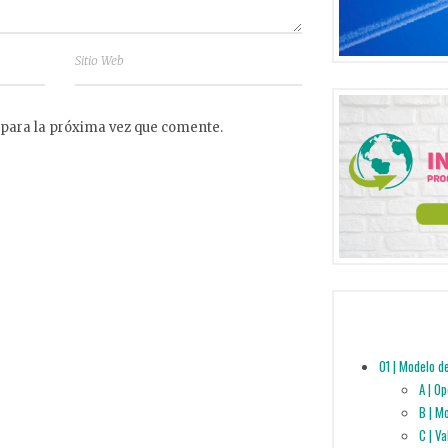
 para la próxima vez que comente.
01 | Modelo d
A | O
B | M
C | V