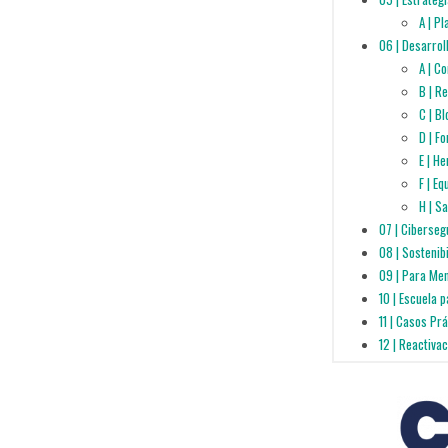
A | P
06 | Desarrol
A | C
B | R
C | B
D | F
E | H
F | E
H | S
07 | Ciberseg
08 | Sostenib
09 | Para Me
10 | Escuela 
11 | Casos Pr
12 | Reactiva