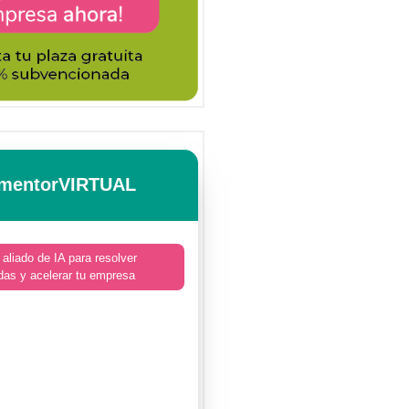
mentorVIRTUAL
 aliado de IA para resolver
das y acelerar tu empresa