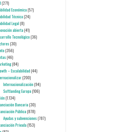
d
(271)
iabilidad Económica
(57)
iabilidad Técnica
(24)
abilidad Legal
(8)
nnovación abierta
(41)
esarrollo Tecnológico
(36)
ectores
(30)
nto
(356)
entas
(46)
arketing
(84)
rowth – Escalabilidad
(44)
nternacionalizar
(200)
Internacionalización
(94)
Softlanding Europa
(106)
ción
(1.134)
inanciación Bancaria
(30)
inanciación Pública
(878)
Ayudas y subvenciones
(787)
inanciación Privada
(153)
ia
(82)