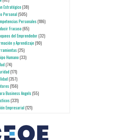
lan Estratégico
(38)
lo Personal
(505)
ompetencias Personales
(186)
educir Fracaso
(65)
loqueos del Emprendedor
(32)
ormación y Aprendizaje
(90)
erramientas
(25)
quipo Humano
(33)
alud
(74)
uridad
(171)
ilidad
(357)
ntores
(156)
para Business Angels
(55)
ácticos
(331)
ción Empresarial
(121)