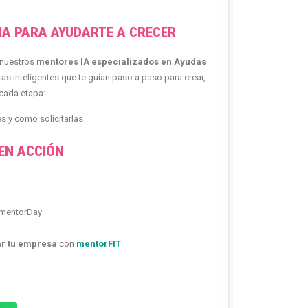
IA PARA AYUDARTE A CRECER
e nuestros
mentores IA especializados en Ayudas
 inteligentes que te guían paso a paso para crear,
 cada etapa:
s y como solicitarlas
 EN ACCIÓN
mentorDay
ar tu empresa
con
mentorFIT