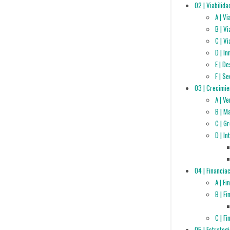
02 | Viabilida
A | V
B | V
C | Vi
D | I
E | D
F | S
03 | Crecimie
A | V
B | M
C | G
D | I
04 | Financia
A | F
B | F
C | F
05 | Estrateg