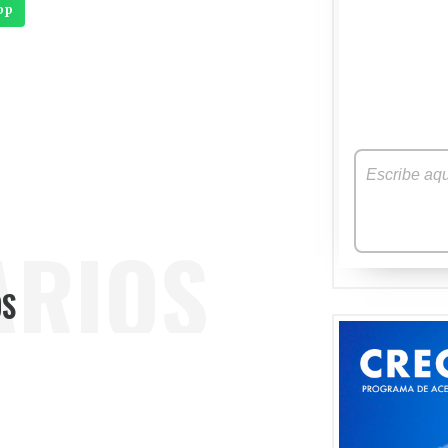
pp
ARIOS
OS