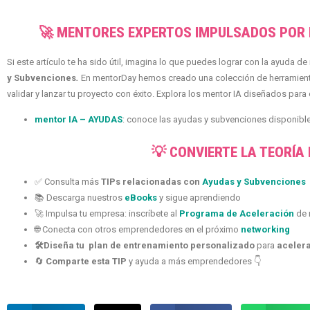
🚀 MENTORES EXPERTOS IMPULSADOS POR 
Si este artículo te ha sido útil, imagina lo que puedes lograr con la ayuda d
y Subvenciones
.
En mentorDay hemos creado una colección de herramientas
validar y lanzar tu proyecto con éxito. Explora los mentor IA diseñados para
mentor IA – AYUDAS
: conoce las ayudas y subvenciones disponible
💡 CONVIERTE LA TEORÍA
✅ Consulta más
TIPs relacionadas con
Ayudas y Subvenciones
📚 Descarga nuestros
eBooks
y sigue aprendiendo
🚀 Impulsa tu empresa: inscríbete al
Programa de Aceleración
de 
🌐 Conecta con otros emprendedores en el próximo
networking
🛠️Diseña tu plan de entrenamiento personalizado
para
aceler
🔄
Comparte esta TIP
y ayuda a más emprendedores 👇