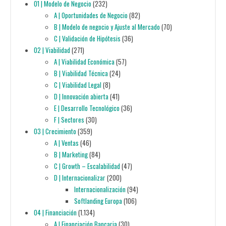
01 | Modelo de Negocio
(232)
A | Oportunidades de Negocio
(82)
B | Modelo de negocio y Ajuste al Mercado
(70)
C | Validación de Hipótesis
(36)
02 | Viabilidad
(271)
A | Viabilidad Económica
(57)
B | Viabilidad Técnica
(24)
C | Viabilidad Legal
(8)
D | Innovación abierta
(41)
E | Desarrollo Tecnológico
(36)
F | Sectores
(30)
03 | Crecimiento
(359)
A | Ventas
(46)
B | Marketing
(84)
C | Growth – Escalabilidad
(47)
D | Internacionalizar
(200)
Internacionalización
(94)
Softlanding Europa
(106)
04 | Financiación
(1.134)
A | Financiación Bancaria
(30)