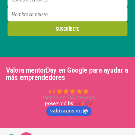
Valora mentorDay en Google para ayudar a
más emprendedores
4.9
Basado en 347 reseñas.
powered by
G
o
o
g
l
e
valóranos en