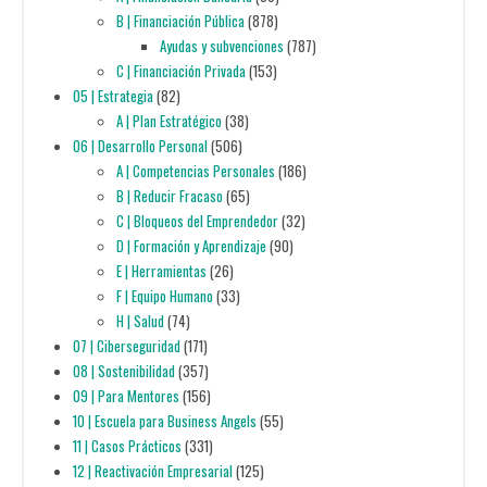
B | Financiación Pública
(878)
Ayudas y subvenciones
(787)
C | Financiación Privada
(153)
05 | Estrategia
(82)
A | Plan Estratégico
(38)
06 | Desarrollo Personal
(506)
A | Competencias Personales
(186)
B | Reducir Fracaso
(65)
C | Bloqueos del Emprendedor
(32)
D | Formación y Aprendizaje
(90)
E | Herramientas
(26)
F | Equipo Humano
(33)
H | Salud
(74)
07 | Ciberseguridad
(171)
08 | Sostenibilidad
(357)
09 | Para Mentores
(156)
10 | Escuela para Business Angels
(55)
11 | Casos Prácticos
(331)
12 | Reactivación Empresarial
(125)