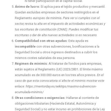
ni tener participación en el capital social.
Ánimo de lucro:
Sí aplica para el tejido productivo y mercantil.
Quedan excluidas empresas de sectores restringidos en el
Reglamento europeo de minimis.
Para ver si cumples con el
sector, revisa tu alta en el impuesto de actividades económicas y
tus escrituras de constitución (CNAE). Puedes modificar tus
escrituras o dar de alta nuevas actividades si es necesario.
Compatibilidad con otras ayudas:
Esta ayuda es
incompatible
con otras subvenciones, bonificaciones a la
Seguridad Social u otros ingresos destinados a cubrir los
mismos costes salariales de esa persona.
Régimen de minimis:
Al tratarse de fondos para empresas,
están sujetos al Reglamento (UE) 2023/2831. El límite máximo
acumulado es de 300.000 euros en los tres años previos.
En el
caso de que esta convocatoria sí afecte el minimis mostrar este
enlace: https://mentorday.es/wikitips/maximo-subvencion-
acumulada-minimis/
Otras condiciones o exigencias:
Hallarse al corriente de
obligaciones tributarias (Hacienda Estatal, Autonómica y
Seguridad Social) y no estar incurso en prohibiciones de la Ley