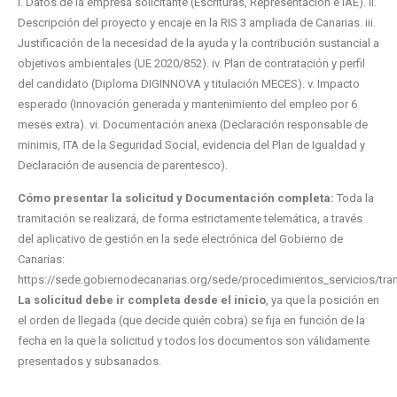
i. Datos de la empresa solicitante (Escrituras, Representación e IAE). ii.
Descripción del proyecto y encaje en la RIS 3 ampliada de Canarias. iii.
Justificación de la necesidad de la ayuda y la contribución sustancial a
objetivos ambientales (UE 2020/852). iv. Plan de contratación y perfil
del candidato (Diploma DIGINNOVA y titulación MECES). v. Impacto
esperado (Innovación generada y mantenimiento del empleo por 6
meses extra). vi. Documentación anexa (Declaración responsable de
minimis, ITA de la Seguridad Social, evidencia del Plan de Igualdad y
Declaración de ausencia de parentesco).
Cómo presentar la solicitud y Documentación completa:
Toda la
tramitación se realizará, de forma estrictamente telemática, a través
del aplicativo de gestión en la sede electrónica del Gobierno de
Canarias:
https://sede.gobiernodecanarias.org/sede/procedimientos_servicios/tra
La solicitud debe ir completa desde el inicio
, ya que la posición en
el orden de llegada (que decide quién cobra) se fija en función de la
fecha en la que la solicitud y todos los documentos son válidamente
presentados y subsanados.