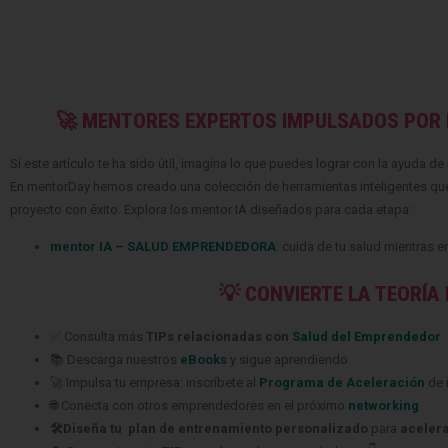
🚀 MENTORES EXPERTOS IMPULSADOS POR 
Si este artículo te ha sido útil, imagina lo que puedes lograr con la ayuda d
En mentorDay hemos creado una colección de herramientas inteligentes que t
proyecto con éxito. Explora los mentor IA diseñados para cada etapa:
mentor IA – SALUD EMPRENDEDORA
: cuida de tu salud mientras 
💡 CONVIERTE LA TEORÍA
✅ Consulta más
TIPs relacionadas con
Salud del Emprendedor
📚 Descarga nuestros
eBooks
y sigue aprendiendo
🚀 Impulsa tu empresa: inscríbete al
Programa de Aceleración
de 
🌐 Conecta con otros emprendedores en el próximo
networking
🛠️Diseña tu plan de entrenamiento personalizado
para
aceler