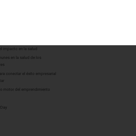
tenidos
l impacto en la salud
unes en la salud de los
res
ara conectar el éxito empresarial
tar
o motor del emprendimiento
rDay