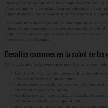
innovar y construir algo significativo. Sin embargo, este camino también 
afectar profundamente la salud. Las largas horas de trabajo, la presión pa
responsabilidades pueden erosionar la salud física y mental si no se ge
La conexión entre el bienestar personal y el éxito empresarial es más pr
tiene más energía, capacidad de concentración y estabilidad emocional par
contrario, descuidar la salud puede llevar a decisiones erróneas, baja p
el proyecto ante las dificultades.
Desafíos comunes en la salud de los
El ritmo acelerado y las altas expectativas suelen llevar a los emprended
Sueño irregular: Muchos emprendedores sacrifican horas de sueño 
tomar decisiones claras y manejar el estrés.
Alimentación inadecuada: El poco tiempo disponible fomenta el co
que afecta la energía y la salud general.
Falta de ejercicio: Con horarios ajustados, la actividad física suele
mantener una mente clara y un cuerpo saludable.
Estrés crónico: La constante presión por cumplir objetivos y supe