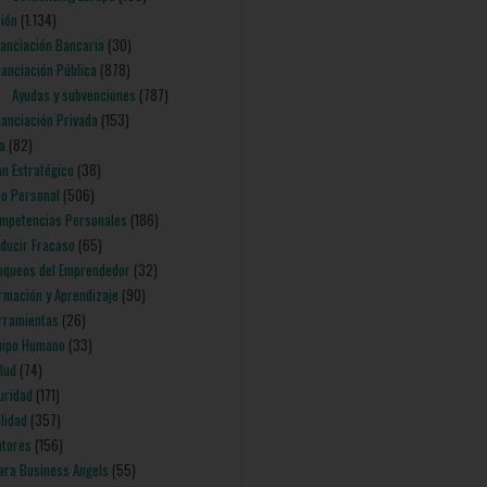
ción
(1.134)
inanciación Bancaria
(30)
inanciación Pública
(878)
Ayudas y subvenciones
(787)
inanciación Privada
(153)
ia
(82)
lan Estratégico
(38)
lo Personal
(506)
ompetencias Personales
(186)
educir Fracaso
(65)
loqueos del Emprendedor
(32)
ormación y Aprendizaje
(90)
erramientas
(26)
quipo Humano
(33)
alud
(74)
uridad
(171)
ilidad
(357)
ntores
(156)
para Business Angels
(55)