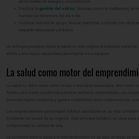
altos niveles de energía y concentración.
Practicar la
gestión del estrés:
Técnicas como la meditación, la re
manejar las tensiones del día a día.
Construir una red de apoyo: Buscar mentores, conectar con otros 
respaldo emocional y práctico.
Un enfoque proactivo hacia la salud no solo mejora el bienestar personal,
sólido y una mayor capacidad para inspirar a los equipos.
La salud como motor del emprendimi
La salud no debe verse como un lujo o una tarea secundaria, sino como un
fuerte y una mente equilibrada permiten enfrentar adversidades con mayor 
personal inspira confianza y genera credibilidad entre colaboradores, soci
Los emprendedores que integran hábitos saludables en su vida cotidiana 
fortalecen las bases de su negocio. Este enfoque holístico es clave para
comprometer la calidad de vida.
La conexión entre la salud y el emprendimiento no es solo un ideal, es una