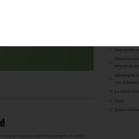
Tabla de con
Emprender y e
Desafíos com
emprendedo
Estrategias p
con el bienes
La salud com
QUIZ
Sobre mento
ud
iniciar un negocio significa perseguir un sueño,