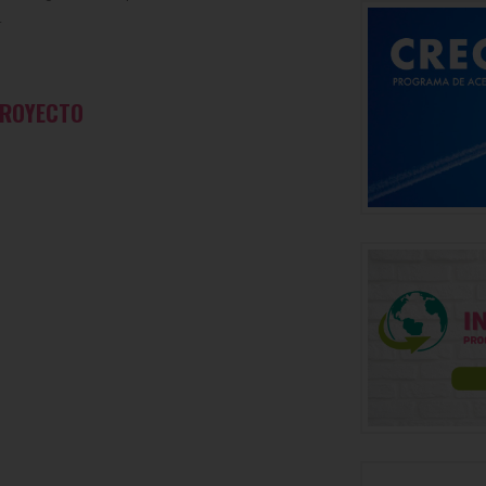
.
Nº votos «
121
» - Promedio «
4.8
»
PROYECTO