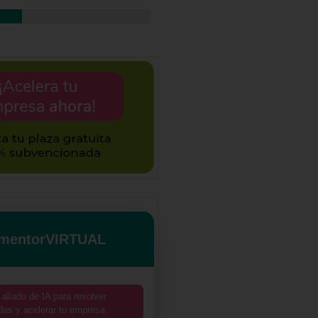
mentorVIRTUAL
 aliado de IA para resolver
das y acelerar tu empresa