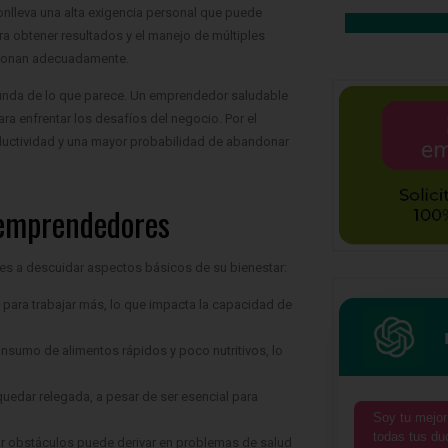
conlleva una alta exigencia personal que puede
ra obtener resultados y el manejo de múltiples
stionan adecuadamente.
ofunda de lo que parece. Un emprendedor saludable
a enfrentar los desafíos del negocio. Por el
roductividad y una mayor probabilidad de abandonar
 emprendedores
ores a descuidar aspectos básicos de su bienestar:
para trabajar más, lo que impacta la capacidad de
nsumo de alimentos rápidos y poco nutritivos, lo
 quedar relegada, a pesar de ser esencial para
Soy tu mejor
todas tus du
rar obstáculos puede derivar en problemas de salud