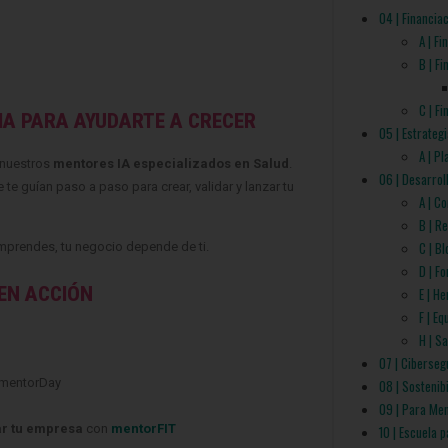
04 | Financia
A | F
B | F
C | F
IA PARA AYUDARTE A CRECER
05 | Estrateg
A | P
e nuestros
mentores IA especializados en Salud
.
06 | Desarrol
e guían paso a paso para crear, validar y lanzar tu
A | C
B | R
C | B
emprendes, tu negocio depende de ti.
D | F
 EN ACCIÓN
E | H
F | E
H | S
07 | Ciberseg
mentorDay
08 | Sostenib
09 | Para Me
ar tu empresa
con
mentorFIT
10 | Escuela 