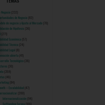
TEMAS
e Negocio
(232)
portunidades de Negocio
(82)
odelo de negocio y Ajuste al Mercado
(70)
alidación de Hipótesis
(36)
d
(271)
iabilidad Económica
(57)
iabilidad Técnica
(24)
abilidad Legal
(8)
nnovación abierta
(41)
esarrollo Tecnológico
(36)
ectores
(30)
nto
(359)
entas
(46)
arketing
(84)
rowth – Escalabilidad
(47)
nternacionalizar
(200)
Internacionalización
(94)
Softlanding Europa
(106)