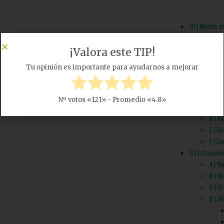
01 | Modelo d
A | O
B | M
C | V
02 | Viabilida
A | V
B | V
C | Vi
D | I
E | D
F | S
03 | Crecimie
A | V
B | M
C | G
D | I