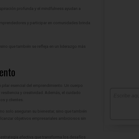
spiración profunda y el mindfulness ayudan a
emprendedores y participar en comunidades brinda
 sino que también se refleja en un liderazgo más
ento
 pilar esencial del emprendimiento. Un cuerpo
resiliencia y creatividad. Además, el cuidado
os y clientes.
no solo aseguran su bienestar, sino que también
 alcanzar objetivos empresariales ambiciosos sin
¡Valora este TIP!
Tu opinión es importante para ayudarnos a mejorar
 estrategia efectiva que transforma los desafíos