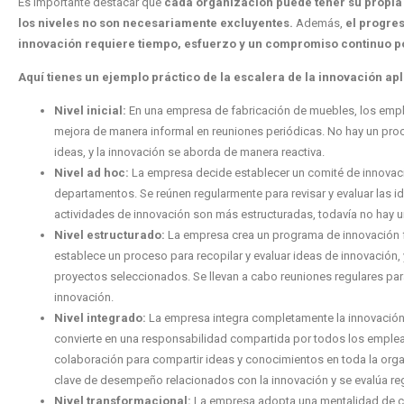
Es importante destacar que
cada organización puede tener su propia v
los niveles no son necesariamente excluyentes.
Además,
el progres
innovación requiere tiempo, esfuerzo y un compromiso continuo po
Aquí tienes un ejemplo práctico de la escalera de la innovación apl
Nivel inicial:
En una empresa de fabricación de muebles, los emple
mejora de manera informal en reuniones periódicas. No hay un pro
ideas, y la innovación se aborda de manera reactiva.
Nivel ad hoc:
La empresa decide establecer un comité de innovac
departamentos. Se reúnen regularmente para revisar y evaluar las
actividades de innovación son más estructuradas, todavía no hay u
Nivel estructurado:
La empresa crea un programa de innovación f
establece un proceso para recopilar y evaluar ideas de innovación,
proyectos seleccionados. Se llevan a cabo reuniones regulares par
innovación.
Nivel integrado:
La empresa integra completamente la innovación 
convierte en una responsabilidad compartida por todos los emple
colaboración para compartir ideas y conocimientos en toda la org
clave de desempeño relacionados con la innovación y se evalúa re
Nivel transformacional:
La empresa adopta una mentalidad de ca