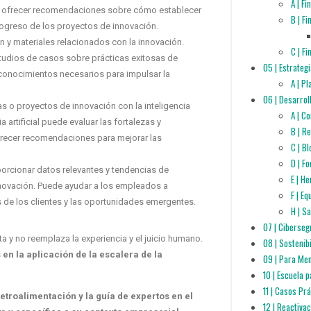
A | F
de ofrecer recomendaciones sobre cómo establecer
B | F
progreso de los proyectos de innovación.
 y materiales relacionados con la innovación.
C | F
estudios de casos sobre prácticas exitosas de
05 | Estrateg
 conocimientos necesarios para impulsar la
A | P
06 | Desarrol
 o proyectos de innovación con la inteligencia
A | C
ia artificial puede evaluar las fortalezas y
B | R
ofrecer recomendaciones para mejorar las
C | B
D | F
oporcionar datos relevantes y tendencias de
E | H
novación. Puede ayudar a los empleados a
F | E
de los clientes y las oportunidades emergentes.
H | S
07 | Ciberseg
nta y no reemplaza la experiencia y el juicio humano.
08 | Sostenib
n la aplicación de la escalera de la
09 | Para Me
10 | Escuela 
11 | Casos Pr
roalimentación y la guía de expertos en el
12 | Reactiva