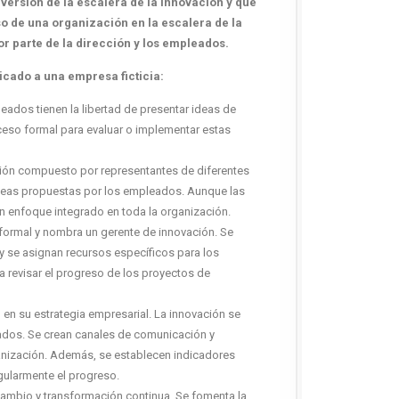
ersión de la escalera de la innovación y que
o de una organización en la escalera de la
r parte de la dirección y los empleados.
icado a una empresa ficticia:
ados tienen la libertad de presentar ideas de
ceso formal para evaluar o implementar estas
ión compuesto por representantes de diferentes
 ideas propuestas por los empleados. Aunque las
n enfoque integrado en toda la organización.
ormal y nombra un gerente de innovación. Se
 y se asignan recursos específicos para los
a revisar el progreso de los proyectos de
en su estrategia empresarial. La innovación se
ados. Se crean canales de comunicación y
anización. Además, se establecen indicadores
gularmente el progreso.
mbio y transformación continua. Se fomenta la