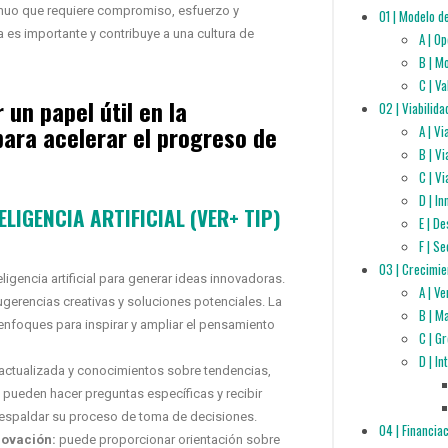
inuo que requiere compromiso, esfuerzo y
01 | Modelo d
es importante y contribuye a una cultura de
A | O
B | M
C | V
 un papel útil en la
02 | Viabilida
para acelerar el progreso de
A | V
B | V
C | Vi
D | I
ELIGENCIA ARTIFICIAL (VER+ TIP)
E | D
F | S
03 | Crecimie
gencia artificial para generar ideas innovadoras.
A | V
ugerencias creativas y soluciones potenciales. La
B | M
y enfoques para inspirar y ampliar el pensamiento
C | G
D | I
actualizada y conocimientos sobre tendencias,
pueden hacer preguntas específicas y recibir
espaldar su proceso de toma de decisiones.
04 | Financia
novación:
puede proporcionar orientación sobre