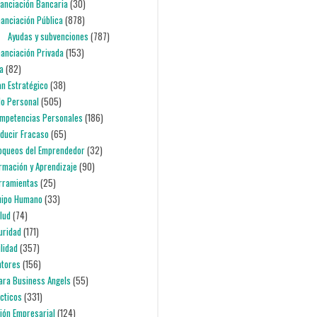
inanciación Bancaria
(30)
inanciación Pública
(878)
Ayudas y subvenciones
(787)
inanciación Privada
(153)
ia
(82)
lan Estratégico
(38)
lo Personal
(505)
ompetencias Personales
(186)
educir Fracaso
(65)
loqueos del Emprendedor
(32)
ormación y Aprendizaje
(90)
erramientas
(25)
quipo Humano
(33)
alud
(74)
uridad
(171)
ilidad
(357)
ntores
(156)
para Business Angels
(55)
ácticos
(331)
ción Empresarial
(124)