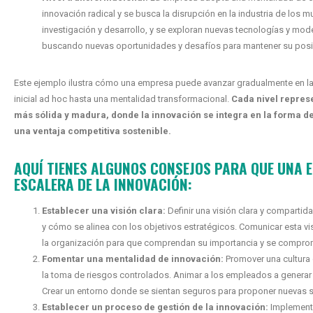
innovación radical y se busca la disrupción en la industria de los mu
investigación y desarrollo, y se exploran nuevas tecnologías y m
buscando nuevas oportunidades y desafíos para mantener su posi
Este ejemplo ilustra cómo una empresa puede avanzar gradualmente en la
inicial ad hoc hasta una mentalidad transformacional.
Cada nivel represe
más sólida y madura, donde la innovación se integra en la forma de
una ventaja competitiva sostenible.
AQUÍ TIENES ALGUNOS CONSEJOS PARA QUE UNA 
ESCALERA DE LA INNOVACIÓN:
Establecer una visión clara:
Definir una visión clara y compartida
y cómo se alinea con los objetivos estratégicos. Comunicar esta v
la organización para que comprendan su importancia y se comprom
Fomentar una mentalidad de innovación:
Promover una cultura q
la toma de riesgos controlados. Animar a los empleados a generar i
Crear un entorno donde se sientan seguros para proponer nuevas so
Establecer un proceso de gestión de la innovación:
Implementa