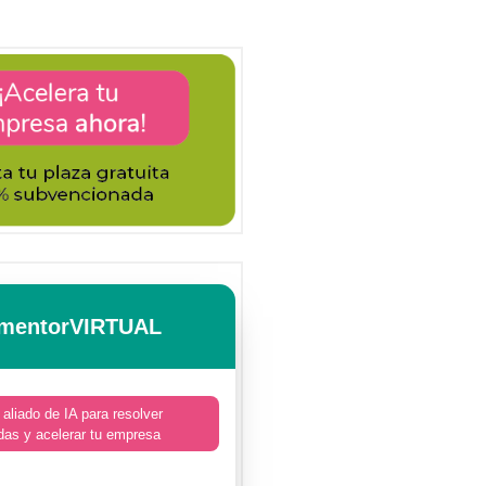
mentorVIRTUAL
 aliado de IA para resolver
das y acelerar tu empresa