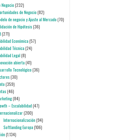
e Negocio
(232)
portunidades de Negocio
(82)
odelo de negocio y Ajuste al Mercado
(70)
alidación de Hipótesis
(36)
d
(271)
iabilidad Económica
(57)
iabilidad Técnica
(24)
abilidad Legal
(8)
nnovación abierta
(41)
esarrollo Tecnológico
(36)
ectores
(30)
nto
(359)
entas
(46)
arketing
(84)
rowth – Escalabilidad
(47)
nternacionalizar
(200)
Internacionalización
(94)
Softlanding Europa
(106)
ción
(1.134)