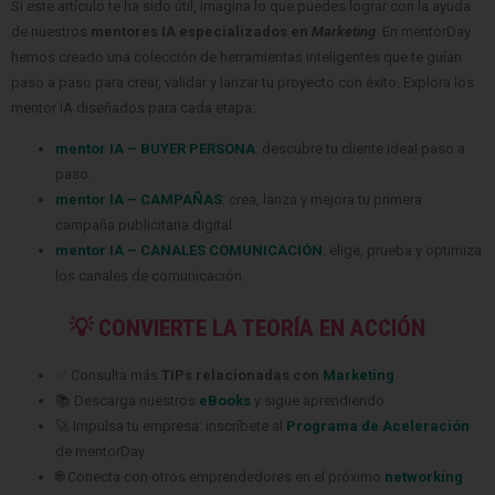
Si este artículo te ha sido útil, imagina lo que puedes lograr con la ayuda
de nuestros
mentores IA especializados en
Marketing
. En mentorDay
hemos creado una colección de herramientas inteligentes que te guían
paso a paso para crear, validar y lanzar tu proyecto con éxito. Explora los
mentor IA diseñados para cada etapa:
mentor IA – BUYER PERSONA
: descubre tu cliente ideal paso a
paso.
mentor IA – CAMPAÑAS
:
crea, lanza y mejora tu primera
campaña publicitaria digital
mentor IA – CANALES COMUNICACIÓN
:
elige, prueba y optimiza
los canales de comunicación.
💡 CONVIERTE LA TEORÍA EN ACCIÓN
✅ Consulta más
TIPs relacionadas con
Marketing
📚 Descarga nuestros
eBooks
y sigue aprendiendo
🚀 Impulsa tu empresa: inscríbete al
Programa de Aceleración
de mentorDay
🌐 Conecta con otros emprendedores en el próximo
networking