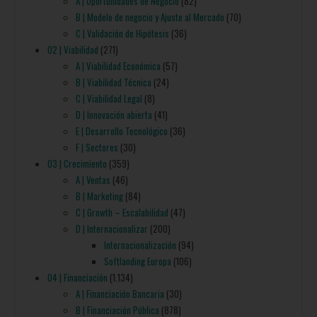
A | Oportunidades de Negocio
(82)
B | Modelo de negocio y Ajuste al Mercado
(70)
C | Validación de Hipótesis
(36)
02 | Viabilidad
(271)
A | Viabilidad Económica
(57)
B | Viabilidad Técnica
(24)
C | Viabilidad Legal
(8)
D | Innovación abierta
(41)
E | Desarrollo Tecnológico
(36)
F | Sectores
(30)
03 | Crecimiento
(359)
A | Ventas
(46)
B | Marketing
(84)
C | Growth – Escalabilidad
(47)
D | Internacionalizar
(200)
Internacionalización
(94)
Softlanding Europa
(106)
04 | Financiación
(1.134)
A | Financiación Bancaria
(30)
B | Financiación Pública
(878)