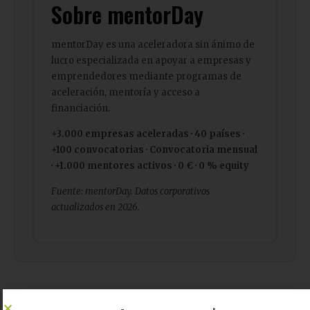
Sobre mentorDay
mentorDay es una aceleradora sin ánimo de
lucro especializada en apoyar a empresas y
emprendedores mediante programas de
aceleración, mentoría y acceso a
financiación.
+3.000 empresas aceleradas · 40 países ·
+100 convocatorias · Convocatoria mensual
· +1.000 mentores activos · 0 € · 0 % equity
Fuente: mentorDay. Datos corporativos
actualizados en 2026.