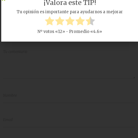
¡Valora este TIP!
COMENTARIO
Tu opinión es importante para ayudarnos a mejorar
Todos los Comentarios
COMENTARIOS
Nº votos «
12
» - Promedio «
4.6
»