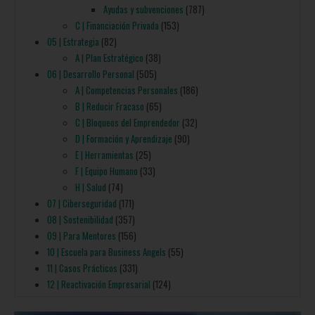
Ayudas y subvenciones
(787)
C | Financiación Privada
(153)
05 | Estrategia
(82)
A | Plan Estratégico
(38)
06 | Desarrollo Personal
(505)
A | Competencias Personales
(186)
B | Reducir Fracaso
(65)
C | Bloqueos del Emprendedor
(32)
D | Formación y Aprendizaje
(90)
E | Herramientas
(25)
F | Equipo Humano
(33)
H | Salud
(74)
07 | Ciberseguridad
(171)
08 | Sostenibilidad
(357)
09 | Para Mentores
(156)
10 | Escuela para Business Angels
(55)
11 | Casos Prácticos
(331)
12 | Reactivación Empresarial
(124)