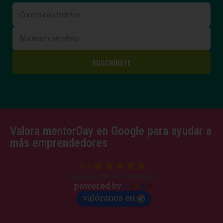
Valora mentorDay en Google para ayudar a
más emprendedores
4.9
Basado en 347 reseñas.
powered by
G
o
o
g
l
e
valóranos en