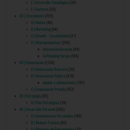
E | Desarrollo Tecnológico
(36)
F | Sectores
(30)
03 | Crecimiento
(359)
A | Ventas
(46)
B | Marketing
(84)
C | Growth – Escalabilidad
(47)
D | Internacionalizar
(200)
Internacionalización
(94)
Softlanding Europa
(106)
04 | Financiación
(1.134)
A | Financiación Bancaria
(30)
B | Financiación Pública
(878)
Ayudas y subvenciones
(787)
C | Financiación Privada
(153)
05 | Estrategia
(82)
A | Plan Estratégico
(38)
06 | Desarrollo Personal
(505)
A | Competencias Personales
(186)
B | Reducir Fracaso
(65)
C | Bloqueos del Emprendedor
(32)