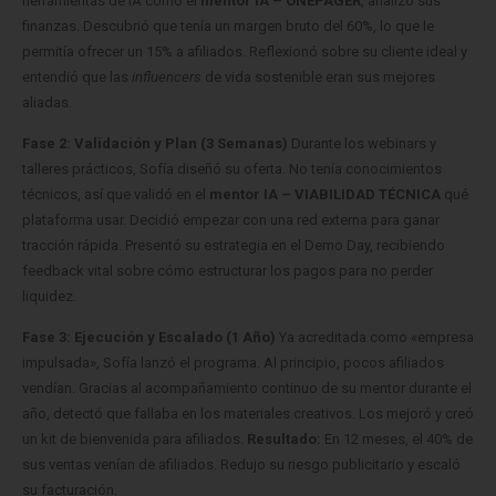
herramientas de IA como el
mentor IA – ONEPAGER
, analizó sus
finanzas. Descubrió que tenía un margen bruto del 60%, lo que le
permitía ofrecer un 15% a afiliados. Reflexionó sobre su cliente ideal y
entendió que las
influencers
de vida sostenible eran sus mejores
aliadas.
Fase 2: Validación y Plan (3 Semanas)
Durante los webinars y
talleres prácticos, Sofía diseñó su oferta. No tenía conocimientos
técnicos, así que validó en el
mentor IA – VIABILIDAD TÉCNICA
qué
plataforma usar. Decidió empezar con una red externa para ganar
tracción rápida. Presentó su estrategia en el Demo Day, recibiendo
feedback vital sobre cómo estructurar los pagos para no perder
liquidez.
Fase 3: Ejecución y Escalado (1 Año)
Ya acreditada como «empresa
impulsada», Sofía lanzó el programa. Al principio, pocos afiliados
vendían. Gracias al acompañamiento continuo de su mentor durante el
año, detectó que fallaba en los materiales creativos. Los mejoró y creó
un kit de bienvenida para afiliados.
Resultado:
En 12 meses, el 40% de
sus ventas venían de afiliados. Redujo su riesgo publicitario y escaló
su facturación.