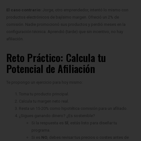
El caso contrario:
Jorge, otro emprendedor, intentó lo mismo con
productos electrónicos de bajísimo margen. Ofreció un 2% de
comisión. Nadie promocionó sus productos y perdió meses en la
configuración técnica. Aprendió (tarde) que sin incentivo, no hay
afiliación.
Reto Práctico: Calcula tu
Potencial de Afiliación
Te propongo un ejercicio para hoy mismo:
Toma tu producto principal.
Calcula tu margen neto real.
Resta un 15-20% como hipotética comisión para un afiliado.
¿Sigues ganando dinero? ¿Es sostenible?
Si la respuesta es
SÍ
, estás listo para diseñar tu
programa.
Si es
NO
, debes revisar tus precios o costes antes de