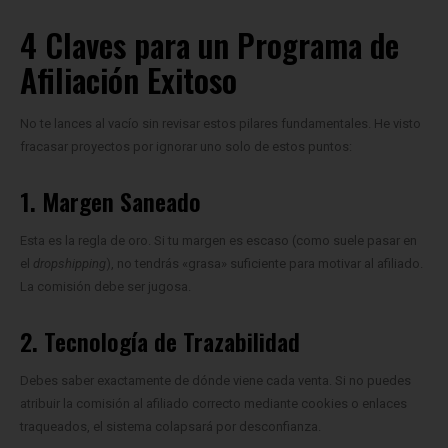
4 Claves para un Programa de
Afiliación Exitoso
No te lances al vacío sin revisar estos pilares fundamentales. He visto
fracasar proyectos por ignorar uno solo de estos puntos:
1. Margen Saneado
Esta es la regla de oro. Si tu margen es escaso (como suele pasar en
el
dropshipping
), no tendrás «grasa» suficiente para motivar al afiliado.
La comisión debe ser jugosa.
2. Tecnología de Trazabilidad
Debes saber exactamente de dónde viene cada venta. Si no puedes
atribuir la comisión al afiliado correcto mediante cookies o enlaces
traqueados, el sistema colapsará por desconfianza.