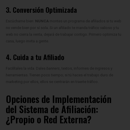
3. Conversión Optimizada
Escúchame bien:
NUNCA
montes un programa de afiliados si tu web
no vende bien por sí sola. Si un afiliado te manda tráfico valioso y tu
web no cierra la venta, dejará de trabajar contigo. Primero optimiza tu
casa, luego invita a gente.
4. Cuida a tu Afiliado
Facilítales la vida. Dales
banners
, textos, informes de ingresos y
herramientas. Tienen poco tiempo; si tú haces el trabajo duro de
marketing por ellos, ellos se centrarán en traerte tráfico.
Opciones de Implementación
del Sistema de Afiliación:
¿Propio o Red Externa?