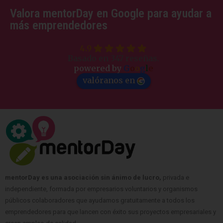
Valora mentorDay en Google para ayudar a
más emprendedores
4.9
Basado en 347 reseñas.
powered by
G
o
o
g
l
e
valóranos en
mentorDay es una asociación sin ánimo de lucro,
privada e
independiente, formada por empresarios voluntarios y organismos
públicos colaboradores que ayudamos gratuitamente a todos los
emprendedores para que lancen con éxito sus proyectos empresariales y