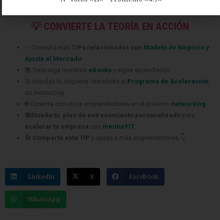
metodología del MIT.
💡 CONVIERTE LA TEORÍA EN ACCIÓN
✅ Consulta más
TIPs relacionadas con
Modelo de Negocio y
Ajuste al Mercado
📚 Descarga nuestros
eBooks
y sigue aprendiendo
🚀 Impulsa tu empresa: inscríbete al
Programa de Aceleración
de mentorDay
🌐 Conecta con otros emprendedores en el próximo
networking
🛠️Diseña tu plan de entrenamiento personalizado
para
acelerar tu empresa
con
mentorFIT
🔄
Comparte esta TIP
y ayuda a más emprendedores 👇
LinkedIn
X
Facebook
WhatsApp