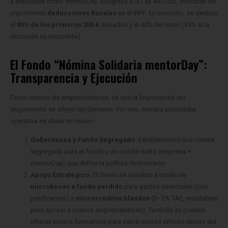
a entidades como mentorDay, acogidas a la Ley 49/2002, disfrutan de
importantes
deducciones fiscales
en el IRPF. En concreto, se deduce
el
80% de los primeros 250 €
donados y el 40% del resto (45% si la
donación es recurrente).
El Fondo “Nómina Solidaria mentorDay”:
Transparencia y Ejecución
Como mentor de emprendedores, sé que la financiación sin
seguimiento se diluye rápidamente. Por eso, nuestra propuesta
operativa es «llave en mano»:
Gobernanza y Fondo Segregado:
Establecemos una cuenta
segregada para el fondo y un comité mixto (empresa +
mentorDay) que define la política de inversión.
Apoyo Estratégico:
El dinero se canaliza a través de
microbecas a fondo perdido
para gastos esenciales (con
justificantes) o
microcréditos blandos
(0–2% TAE, reciclables
para apoyar a nuevos emprendedores). También se pueden
ofrecer bonos formativos para cubrir costes críticos dentro del