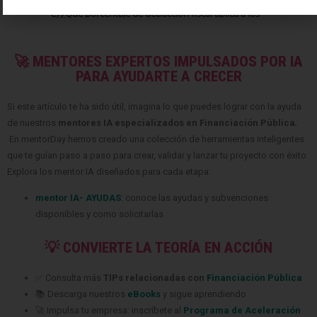
🚀 MENTORES EXPERTOS IMPULSADOS POR IA
PARA AYUDARTE A CRECER
Si este artículo te ha sido útil, imagina lo que puedes lograr con la ayuda
de nuestros
mentores IA especializados en Financiación Pública
.
En mentorDay hemos creado una colección de herramientas inteligentes
que te guían paso a paso para crear, validar y lanzar tu proyecto con éxito.
Explora los mentor IA diseñados para cada etapa:
mentor IA- AYUDAS
: conoce las ayudas y subvenciones
disponibles y como solicitarlas
💡 CONVIERTE LA TEORÍA EN ACCIÓN
✅ Consulta más
TIPs relacionadas con
Financiación Pública
📚 Descarga nuestros
eBooks
y sigue aprendiendo
🚀 Impulsa tu empresa: inscríbete al
Programa de Aceleración