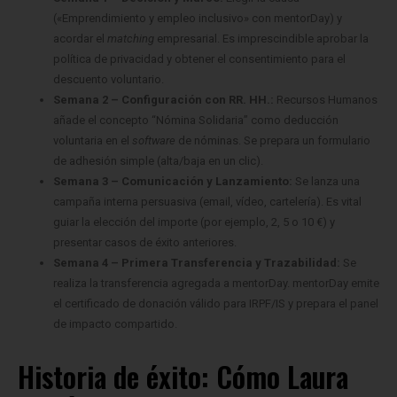
(«Emprendimiento y empleo inclusivo» con mentorDay) y
acordar el
matching
empresarial. Es imprescindible aprobar la
política de privacidad y obtener el consentimiento para el
descuento voluntario.
Semana 2 – Configuración con RR. HH.:
Recursos Humanos
añade el concepto “Nómina Solidaria” como deducción
voluntaria en el
software
de nóminas. Se prepara un formulario
de adhesión simple (alta/baja en un clic).
Semana 3 – Comunicación y Lanzamiento:
Se lanza una
campaña interna persuasiva (email, vídeo, cartelería). Es vital
guiar la elección del importe (por ejemplo, 2, 5 o 10 €) y
presentar casos de éxito anteriores.
Semana 4 – Primera Transferencia y Trazabilidad:
Se
realiza la transferencia agregada a mentorDay. mentorDay emite
el certificado de donación válido para IRPF/IS y prepara el panel
de impacto compartido.
Historia de éxito: Cómo Laura