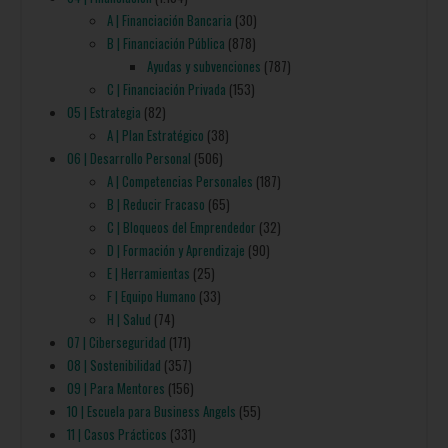
A | Financiación Bancaria
(30)
B | Financiación Pública
(878)
Ayudas y subvenciones
(787)
C | Financiación Privada
(153)
05 | Estrategia
(82)
A | Plan Estratégico
(38)
06 | Desarrollo Personal
(506)
A | Competencias Personales
(187)
B | Reducir Fracaso
(65)
C | Bloqueos del Emprendedor
(32)
D | Formación y Aprendizaje
(90)
E | Herramientas
(25)
F | Equipo Humano
(33)
H | Salud
(74)
07 | Ciberseguridad
(171)
08 | Sostenibilidad
(357)
09 | Para Mentores
(156)
10 | Escuela para Business Angels
(55)
11 | Casos Prácticos
(331)