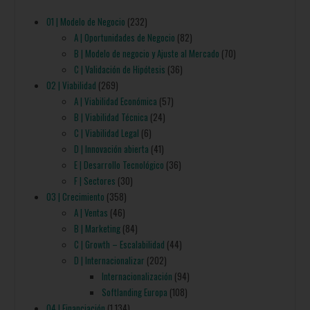
01 | Modelo de Negocio
(232)
A | Oportunidades de Negocio
(82)
B | Modelo de negocio y Ajuste al Mercado
(70)
C | Validación de Hipótesis
(36)
02 | Viabilidad
(269)
A | Viabilidad Económica
(57)
B | Viabilidad Técnica
(24)
C | Viabilidad Legal
(6)
D | Innovación abierta
(41)
E | Desarrollo Tecnológico
(36)
F | Sectores
(30)
03 | Crecimiento
(358)
A | Ventas
(46)
B | Marketing
(84)
C | Growth – Escalabilidad
(44)
D | Internacionalizar
(202)
Internacionalización
(94)
Softlanding Europa
(108)
04 | Financiación
(1.134)