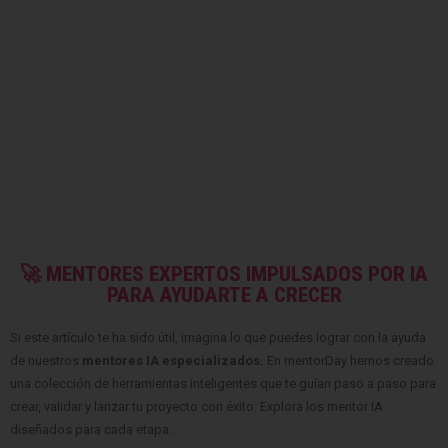
🚀 MENTORES EXPERTOS IMPULSADOS POR IA
PARA AYUDARTE A CRECER
Si este artículo te ha sido útil, imagina lo que puedes lograr con la ayuda
de nuestros
mentores IA especializados
.
En mentorDay hemos creado
una colección de herramientas inteligentes que te guían paso a paso para
crear, validar y lanzar tu proyecto con éxito. Explora los mentor IA
diseñados para cada etapa..