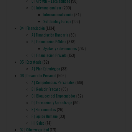
C | Growth – Escalabilidad
(50)
D | Internacionalizar
(200)
Internacionalización
(94)
Softlanding Europa
(106)
04 | Financiación
(1.134)
A | Financiación Bancaria
(30)
B | Financiación Pública
(878)
Ayudas y subvenciones
(787)
C | Financiación Privada
(153)
05 | Estrategia
(82)
A | Plan Estratégico
(38)
06 | Desarrollo Personal
(506)
A | Competencias Personales
(186)
B | Reducir Fracaso
(65)
C | Bloqueos del Emprendedor
(32)
D | Formación y Aprendizaje
(90)
E | Herramientas
(26)
F | Equipo Humano
(33)
H | Salud
(74)
07 | Ciberseguridad
(171)