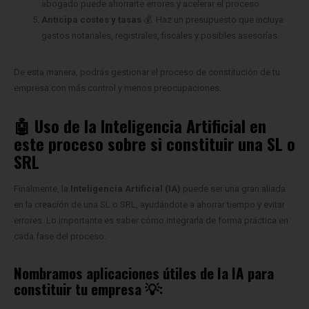
abogado puede ahorrarte errores y acelerar el proceso.
Anticipa costes y tasas
💰. Haz un presupuesto que incluya
gastos notariales, registrales, fiscales y posibles asesorías.
De esta manera, podrás gestionar el proceso de constitución de tu
empresa con más control y menos preocupaciones.
🤖 Uso de la Inteligencia Artificial en
este proceso sobre si constituir una SL o
SRL
Finalmente, la
Inteligencia Artificial (IA)
puede ser una gran aliada
en la creación de una SL o SRL, ayudándote a ahorrar tiempo y evitar
errores. Lo importante es saber cómo integrarla de forma práctica en
cada fase del proceso.
Nombramos aplicaciones útiles de la IA para
constituir tu empresa
💡: