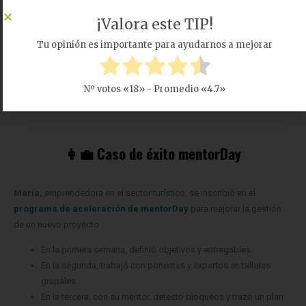
🤝 Enlaces internos
¡Valora este TIP!
Tu opinión es importante para ayudarnos a mejorar
Cómo elegir la forma jurídica de tu empresa (ver+).
Cómo crear una Sociedad Limitada (SL) o alta de
autónomo (ver+).
Nº votos «
18
» - Promedio «
4.7
»
👩‍💼 Caso de éxito mentorDay
María,
emprendedora en el sector turístico, se inscribió en el
programa de aceleración de mentorDay
para mejorar la gestión
de un nuevo proyecto.
En la primera semana, definió objetivos y entregables.
En la segunda, trabajó con ponentes y expertos en talleres
grupales.
En la tercera, con su mentor, detectó bloqueos y trazó un plan