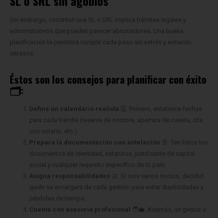
SL o SRL sin agobios
Sin embargo, constituir una SL o SRL implica trámites legales y
administrativos que pueden parecer abrumadores. Una buena
planificación te permitirá cumplir cada paso sin estrés y evitando
retrasos.
Éstos son los consejos para planificar con éxito
🗂️:
Define un calendario realista
🗓️. Primero, establece fechas
para cada trámite (reserva de nombre, apertura de cuenta, cita
con notario, etc.).
Prepara la documentación con antelación
📄. Ten listos los
documentos de identidad, estatutos, justificante de capital
social y cualquier requisito específico de tu país.
Asigna responsabilidades
🤝. Si sois varios socios, decidid
quién se encargará de cada gestión para evitar duplicidades y
pérdidas de tiempo.
Cuenta con asesoría profesional
🧑‍💼. Además, un gestor o