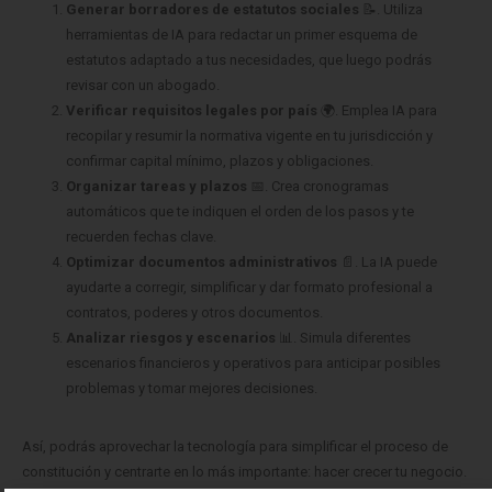
Generar borradores de estatutos sociales
📝. Utiliza
herramientas de IA para redactar un primer esquema de
estatutos adaptado a tus necesidades, que luego podrás
revisar con un abogado.
Verificar requisitos legales por país
🌍. Emplea IA para
recopilar y resumir la normativa vigente en tu jurisdicción y
confirmar capital mínimo, plazos y obligaciones.
Organizar tareas y plazos
📅. Crea cronogramas
automáticos que te indiquen el orden de los pasos y te
recuerden fechas clave.
Optimizar documentos administrativos
📄. La IA puede
ayudarte a corregir, simplificar y dar formato profesional a
contratos, poderes y otros documentos.
Analizar riesgos y escenarios
📊. Simula diferentes
escenarios financieros y operativos para anticipar posibles
problemas y tomar mejores decisiones.
Así, podrás aprovechar la tecnología para simplificar el proceso de
constitución y centrarte en lo más importante: hacer crecer tu negocio.