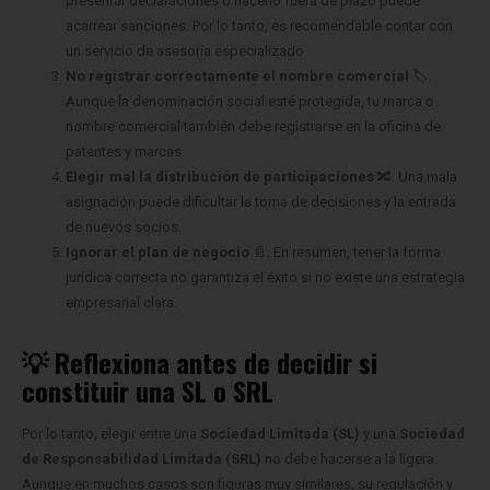
presentar declaraciones o hacerlo fuera de plazo puede
acarrear sanciones. Por lo tanto, es recomendable contar con
un servicio de asesoría especializado.
No registrar correctamente el nombre comercial
🏷️.
Aunque la denominación social esté protegida, tu marca o
nombre comercial también debe registrarse en la oficina de
patentes y marcas.
Elegir mal la distribución de participaciones
🔀. Una mala
asignación puede dificultar la toma de decisiones y la entrada
de nuevos socios.
Ignorar el plan de negocio
📄. En resumen, tener la forma
jurídica correcta no garantiza el éxito si no existe una estrategia
empresarial clara.
💡 Reflexiona antes de decidir si
constituir una SL o SRL
Por lo tanto, elegir entre una
Sociedad Limitada (SL)
y una
Sociedad
de Responsabilidad Limitada (SRL)
no debe hacerse a la ligera.
Aunque en muchos casos son figuras muy similares, su regulación y