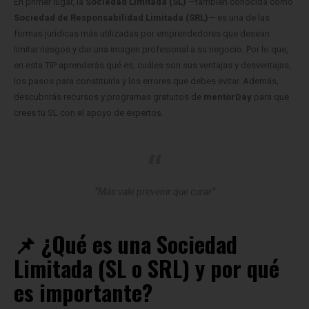
En primer lugar, la
Sociedad Limitada (SL)
—también conocida como
Sociedad de Responsabilidad Limitada (SRL)
— es una de las
formas jurídicas más utilizadas por emprendedores que desean
limitar riesgos y dar una imagen profesional a su negocio. Por lo que,
en esta TIP aprenderás qué es, cuáles son sus ventajas y desventajas,
los pasos para constituirla y los errores que debes evitar. Además,
descubrirás recursos y programas gratuitos de
mentorDay
para que
crees tu SL con el apoyo de expertos.
“Más vale prevenir que curar”
📌 ¿Qué es una Sociedad
Limitada (SL o SRL) y por qué
es importante?