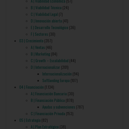
A | Viabilidad Económica
(57)
B | Viabilidad Técnica
(24)
C | Viabilidad Legal
(7)
D | Innovación abierta
(41)
E | Desarrollo Tecnológico
(36)
F | Sectores
(30)
03 | Crecimiento
(357)
A | Ventas
(46)
B | Marketing
(84)
C | Growth – Escalabilidad
(44)
D | Internacionalizar
(201)
Internacionalización
(94)
Softlanding Europa
(107)
04 | Financiación
(1.134)
A | Financiación Bancaria
(30)
B | Financiación Pública
(878)
Ayudas y subvenciones
(787)
C | Financiación Privada
(153)
05 | Estrategia
(82)
A | Plan Estratégico
(38)