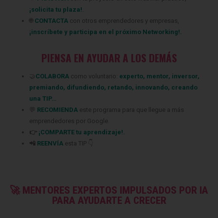
¡
solicita tu plaza
!
.
🌐
CONTACTA
con otros emprendedores y empresas,
¡
inscríbete
y participa en el próximo Networking!.
PIENSA EN AYUDAR A LOS DEMÁS
🤝
COLABORA
como voluntario:
experto
,
mentor
,
inversor
,
premiando
,
difundiendo
,
retando
,
innovando
,
creando
una TIP
…
💬
RECOMIENDA
este programa para que llegue a más
emprendedores
por Google.
👉
¡COMPARTE tu aprendizaje!.
📲
REENVÍA
esta TIP 👇
🚀 MENTORES EXPERTOS IMPULSADOS POR IA
PARA AYUDARTE A CRECER