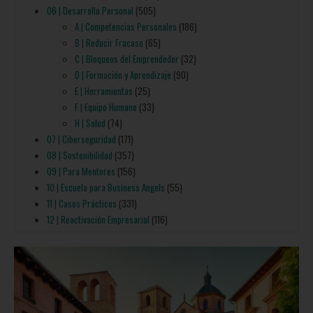
06 | Desarrollo Personal
(505)
A | Competencias Personales
(186)
B | Reducir Fracaso
(65)
C | Bloqueos del Emprendedor
(32)
D | Formación y Aprendizaje
(90)
E | Herramientas
(25)
F | Equipo Humano
(33)
H | Salud
(74)
07 | Ciberseguridad
(171)
08 | Sostenibilidad
(357)
09 | Para Mentores
(156)
10 | Escuela para Business Angels
(55)
11 | Casos Prácticos
(331)
12 | Reactivación Empresarial
(116)