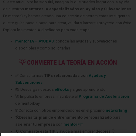
Si este artículo te ha sido útil, imagina lo que puedes lograr con la ayuda
de nuestros
mentores IA especializados en Ayudas y Subvenciones
.
En mentorDay hemos creado una colección de herramientas inteligentes
que te guían paso a paso para crear, validar y lanzar tu proyecto con éxito.
Explora los mentor IA diseñados para cada etapa:
mentor IA – AYUDAS
: conoce las ayudas y subvenciones
disponibles y como solicitarlas
💡 CONVIERTE LA TEORÍA EN ACCIÓN
✅ Consulta más
TIPs relacionadas con
Ayudas y
Subvenciones
📚 Descarga nuestros
eBooks
y sigue aprendiendo
🚀 Impulsa tu empresa: inscríbete al
Programa de Aceleración
de mentorDay
🌐 Conecta con otros emprendedores en el próximo
networking
🛠️Diseña tu plan de entrenamiento personalizado
para
acelerar tu empresa
con
mentorFIT
🔄
Comparte esta TIP
y ayuda a más emprendedores 👇