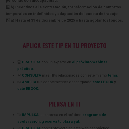
personas con discapacidad.
4️⃣
b) Incentivos a la contratación, transformación de contratos
temporales en indefinidos y adaptación del puesto de trabajo.
5️⃣
a) Hasta el 31 de diciembre de 2025 o hasta agotar los fondos.
APLICA ESTE TIP EN TU PROYECTO
💻
PRACTICA
con un experto en
el próximo webinar
práctico.
🔎
CONSULTA
más TIPs relacionadas
con este mismo
tema.
📖
AMPLIA
tus conocimientos descargando
este EBOOK
y
este EBOOK.
PIENSA EN TI
‍🚀
IMPULSA
tu empresa en el próximo
programa de
aceleración
,
¡
reserva tu plaza ya
!.
🥁
PRACTICA
con tu proyecto en este webinar práctico,