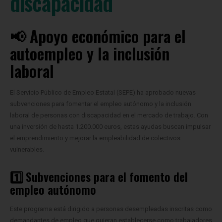
discapacidad
📢 Apoyo económico para el
autoempleo y la inclusión
laboral
El Servicio Público de Empleo Estatal (SEPE) ha aprobado nuevas
subvenciones para fomentar el empleo autónomo y la inclusión
laboral de personas con discapacidad en el mercado de trabajo. Con
una inversión de hasta 1.200.000 euros, estas ayudas buscan impulsar
el emprendimiento y mejorar la empleabilidad de colectivos
vulnerables.
1️⃣ Subvenciones para el fomento del
empleo autónomo
Este programa está dirigido a personas desempleadas inscritas como
demandantes de empleo que quieran establecerse como trabajadores