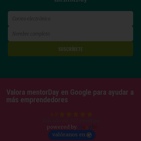
Valora mentorDay en Google para ayudar a
más emprendedores
4.9
Basado en 347 reseñas.
powered by
G
o
o
g
l
e
valóranos en