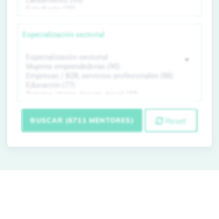
Especialización sectorial
BUSCAR (6711 MENTORES)
Reset