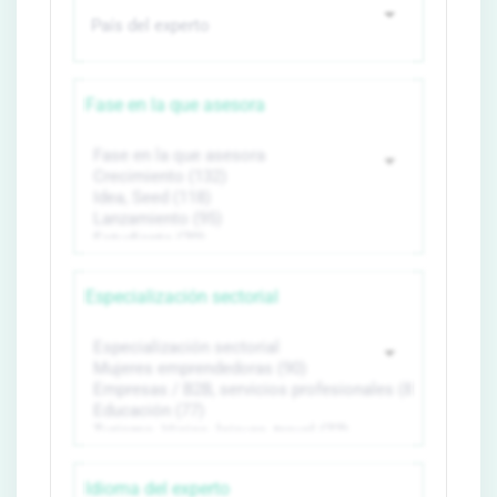
Fase en la que asesora
Especialización sectorial
Idioma del experto