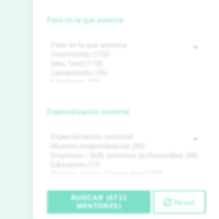
Fase en la que asesora
Especialización sectorial
BUSCAR (6711
Reset
MENTORES)