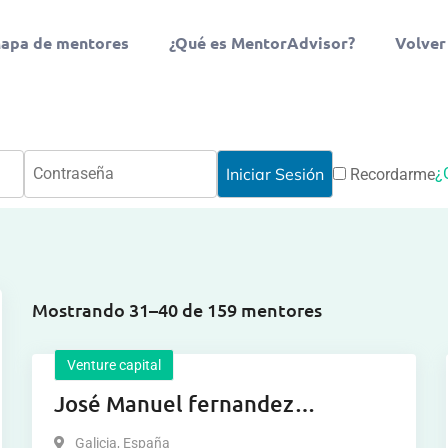
apa de mentores
¿Qué es MentorAdvisor?
Volver
¿
Recordarme
Mostrando 31–40 de 159 mentores
Venture capital
José Manuel fernandez
fernandez
Galicia
,
España