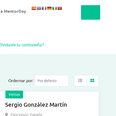
 a MentorDay
Olvidaste tu contraseña?
Ordernar por:
Ventas
Sergio González Martín
Pais Vasco
,
España