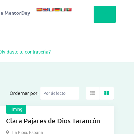
 a MentorDay
Olvidaste tu contraseña?
Ordernar por:
Timing
Clara Pajares de Dios Tarancón
La Rioja
,
España