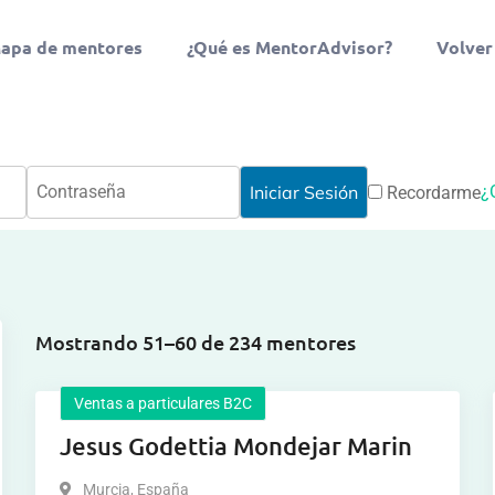
apa de mentores
¿Qué es MentorAdvisor?
Volver
¿
Recordarme
Mostrando 51–60 de 234 mentores
Ventas a particulares B2C
Jesus Godettia Mondejar Marin
Murcia
,
España