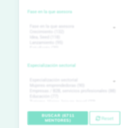
Fase en la que asesora
Especialización sectorial
BUSCAR (6711
Reset
MENTORES)