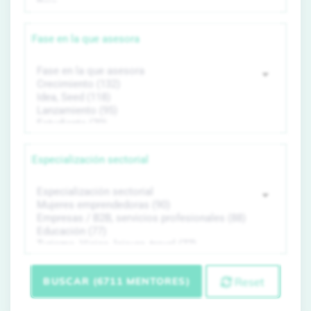
Fase en la que asesora
Especialización sectorial
BUSCAR (6711 MENTORES)
Reset