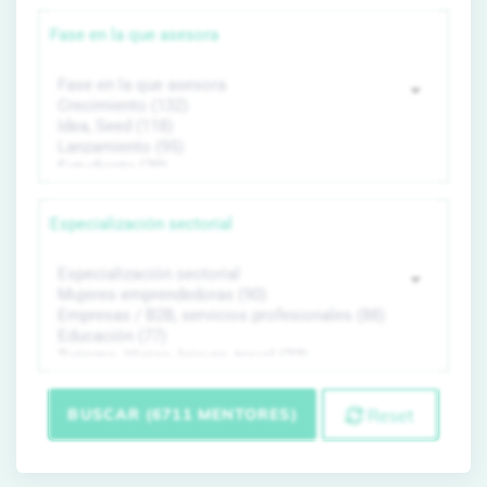
Fase en la que asesora
Especialización sectorial
BUSCAR (6711 MENTORES)
Reset