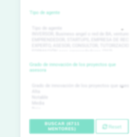
Tipo de agente
Grado de innovación de los proyectos que
asesora
BUSCAR (6711
Reset
MENTORES)