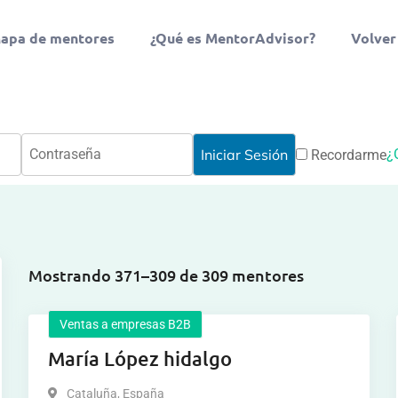
apa de mentores
¿Qué es MentorAdvisor?
Volver
¿
Recordarme
Mostrando 371–309 de 309 mentores
Ventas a empresas B2B
María López hidalgo
Cataluña
,
España