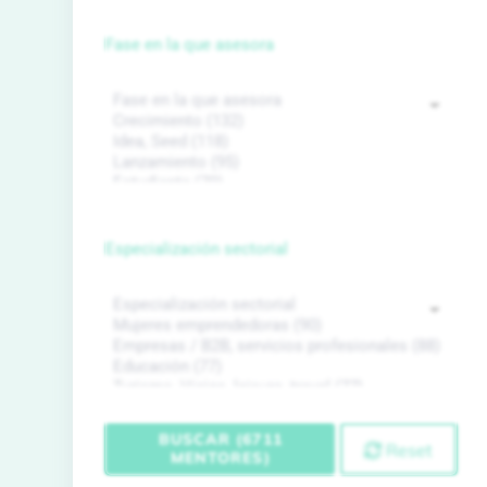
Fase en la que asesora
Especialización sectorial
BUSCAR (6711
Reset
MENTORES)