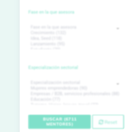
Fase en la que asesora
Especialización sectorial
BUSCAR (6711
Reset
MENTORES)