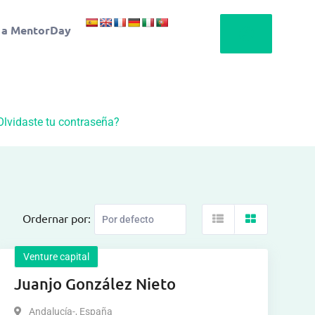
 a MentorDay
Olvidaste tu contraseña?
Ordernar por:
Venture capital
Juanjo González Nieto
Andalucía-
,
España