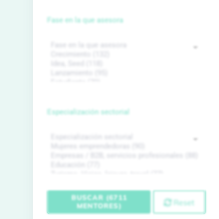
Fase en la que asesora
Especialización sectorial
BUSCAR (6711
Reset
MENTORES)