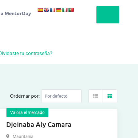
 a MentorDay
Olvidaste tu contraseña?
Ordernar por:
Valora el mercado
Djeinaba Aly Camara
Mauritania