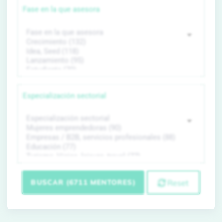
Fase en la que asesora
Especialización sectorial
BUSCAR (6711 MENTORES)
Reset