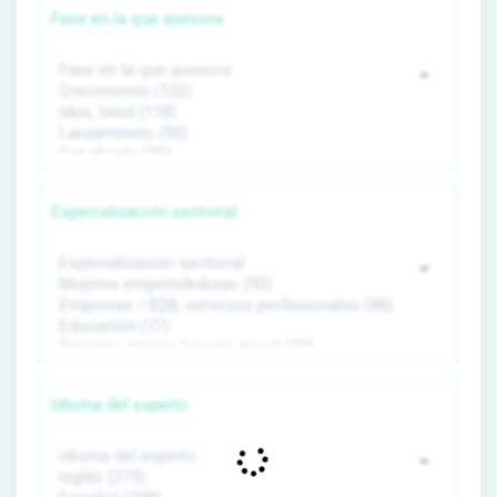
Fase en la que asesora
Especialización sectorial
Idioma del experto