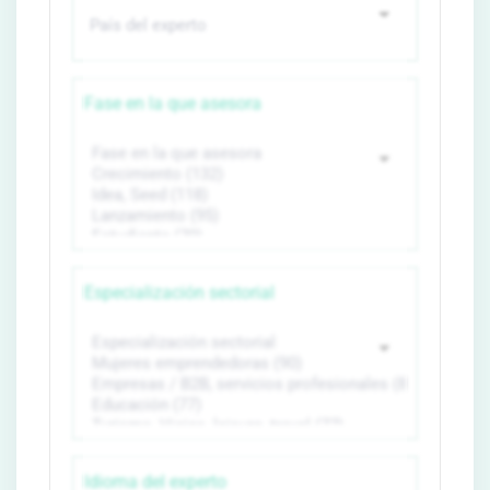
Fase en la que asesora
Especialización sectorial
Idioma del experto