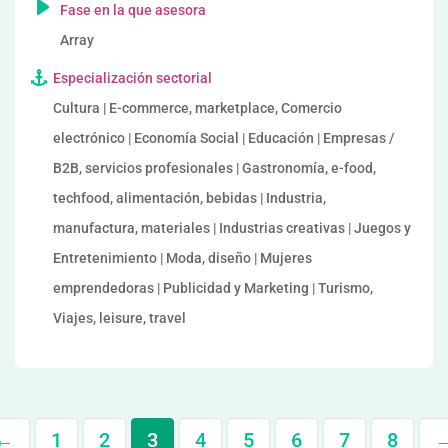
Fase en la que asesora
Array
Especialización sectorial
Cultura | E-commerce, marketplace, Comercio
electrónico | Economía Social | Educación | Empresas /
B2B, servicios profesionales | Gastronomía, e-food,
techfood, alimentación, bebidas | Industria,
manufactura, materiales | Industrias creativas | Juegos y
Entretenimiento | Moda, diseño | Mujeres
emprendedoras | Publicidad y Marketing | Turismo,
Viajes, leisure, travel
←
1
2
3
4
5
6
7
8