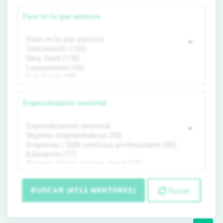
Fase en la que asesora
Especialización sectorial
BUSCAR (6711 MENTORES)
Reset