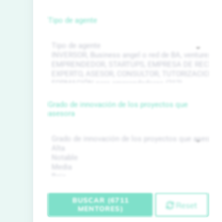
Tipo de agente
Grado de innovación de los proyectos que
asesora
BUSCAR (6711
Reset
MENTORES)