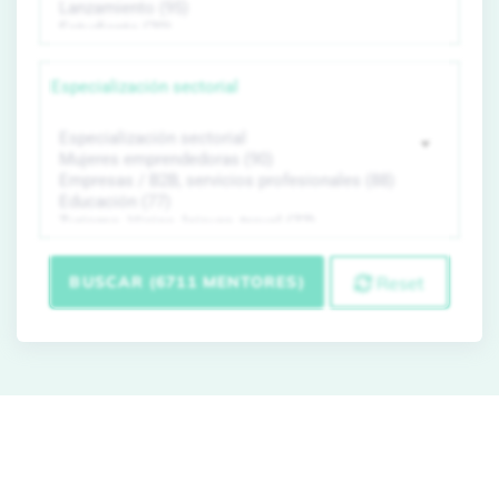
Especialización sectorial
BUSCAR (6711 MENTORES)
Reset