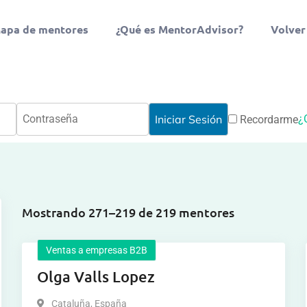
apa de mentores
¿Qué es MentorAdvisor?
Volver
¿
Recordarme
Mostrando 271–219 de 219 mentores
Ventas a empresas B2B
Olga Valls Lopez
Cataluña
,
España