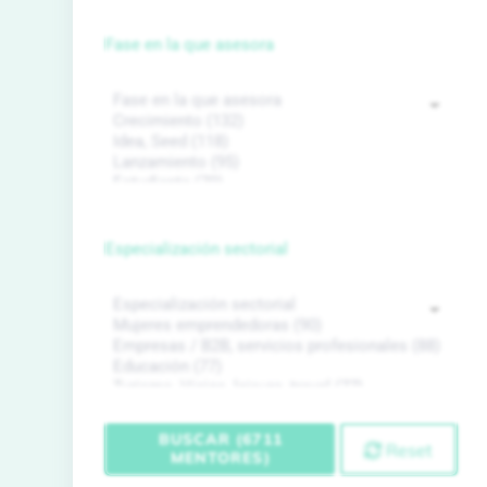
Fase en la que asesora
Especialización sectorial
BUSCAR (6711
Reset
MENTORES)