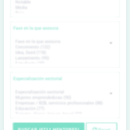
Fase en la que asesora
Especialización sectorial
BUSCAR (6711 MENTORES)
Reset