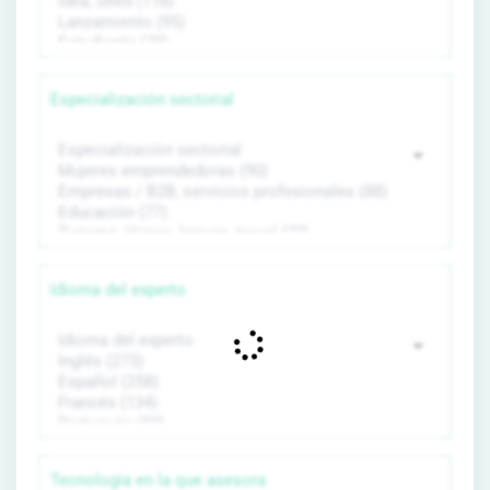
Especialización sectorial
Idioma del experto
Tecnología en la que asesora