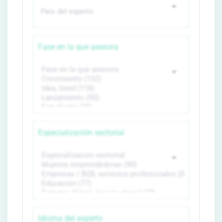
Fase en la que asesora
Especialización sectorial
Idioma del experto