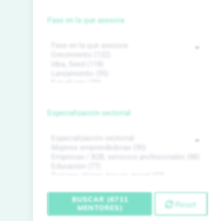
Fase en la que asesora
Especialización sectorial
BUSCAR (6711
Reset
MENTORES)