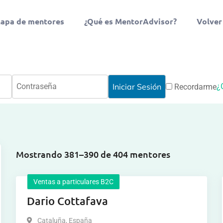
apa de mentores
¿Qué es MentorAdvisor?
Volver
¿
Recordarme
Mostrando 381–390 de 404 mentores
Ventas a particulares B2C
Dario Cottafava
Cataluña
,
España