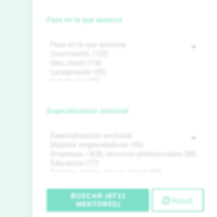
Fase en la que asesora
Especialización sectorial
BUSCAR (6711
Reset
MENTORES)