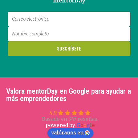
mentorDay
Valora mentorDay en Google para ayudar a
más emprendedores
4.9
Basado en 347 reseñas.
powered by
G
o
o
g
l
e
valóranos en