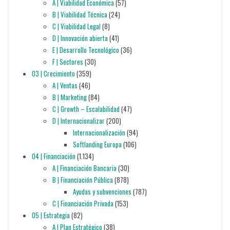
A | Viabilidad Económica
(57)
B | Viabilidad Técnica
(24)
C | Viabilidad Legal
(8)
D | Innovación abierta
(41)
E | Desarrollo Tecnológico
(36)
F | Sectores
(30)
03 | Crecimiento
(359)
A | Ventas
(46)
B | Marketing
(84)
C | Growth – Escalabilidad
(47)
D | Internacionalizar
(200)
Internacionalización
(94)
Softlanding Europa
(106)
04 | Financiación
(1.134)
A | Financiación Bancaria
(30)
B | Financiación Pública
(878)
Ayudas y subvenciones
(787)
C | Financiación Privada
(153)
05 | Estrategia
(82)
A | Plan Estratégico
(38)