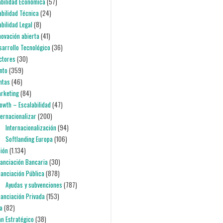
iabilidad Económica
(57)
iabilidad Técnica
(24)
abilidad Legal
(8)
nnovación abierta
(41)
esarrollo Tecnológico
(36)
ectores
(30)
nto
(359)
entas
(46)
arketing
(84)
rowth – Escalabilidad
(47)
nternacionalizar
(200)
Internacionalización
(94)
Softlanding Europa
(106)
ción
(1.134)
inanciación Bancaria
(30)
inanciación Pública
(878)
Ayudas y subvenciones
(787)
inanciación Privada
(153)
ia
(82)
lan Estratégico
(38)