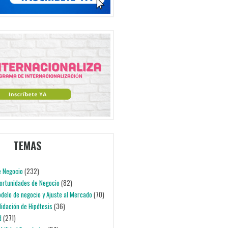
TEMAS
e Negocio
(232)
portunidades de Negocio
(82)
odelo de negocio y Ajuste al Mercado
(70)
alidación de Hipótesis
(36)
d
(271)