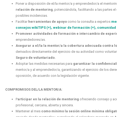
Poner a disposición de el/la mentor/a y emprendedor/a el
mentori
relación de mentoring
, potenciándola, facilitando a las partes e
posibles incidencias.
Facilitar
herramientas de apoyo
como la consulta a expertos
men
consejos wikiTIPS (+),
webinar de formación (+),
comunidad 
Promover actividades de
formación e intercambio de experi
emprendedores/as.
Asegurar a el/la la mentor/a la cobertura adecuada contra l
derivados directamente del ejercicio de su actividad como voluntari
Seguro de voluntariado.
Adoptar las medidas necesarias para
garantizar la confidencial
mentor/a y al emprendedor/a, garantizando el ejercicio de los dere
oposición, de acuerdo con la legislación vigente.
COMPROMISOS DEL/LA MENTOR/A:
P
articipar en la relación de mentoring
ofreciendo consejo y ac
profesional, cercana, abierta y sincera.
Mantener al mes
como mínimo la sesión online mínima obligat