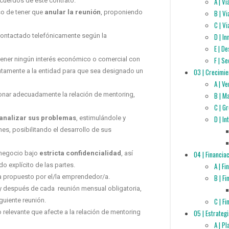
cuerdos de este contrato.
A | V
so de tener que
anular la reunión
, proponiendo
B | V
C | Vi
contactado telefónicamente según la
D | I
E | D
tener ningún interés económico o comercial
con
F | S
iatamente a la entidad para que sea designado un
03 | Crecimie
A | V
onar adecuadamente la relación de mentoring,
B | M
C | G
 analizar sus problemas
, estimulándole y
D | I
es, posibilitando el desarrollo de sus
u negocio bajo
estricta confidencialidad
, así
04 | Financia
o explícito de las partes.
A | F
a propuesto por el/la emprendedor/a.
B | F
 después de cada reunión mensual obligatoria,
guiente reunión.
C | F
relevante que afecte a la relación de mentoring
05 | Estrateg
A | P