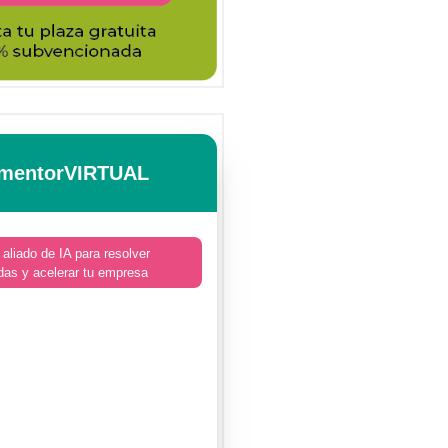
mentorVIRTUAL
 aliado de IA para resolver
das y acelerar tu empresa