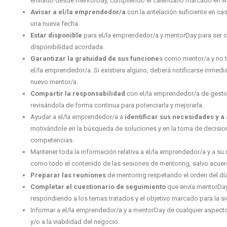
enviado desde mentorDay
, cumpliendo el calendario marcado en A
Avisar a el/la emprendedor/a
con la antelación suficiente en ca
una nueva fecha.
Estar disponible
para el/la emprendedor/a y mentorDay para ser 
disponibilidad acordada.
Garantizar la gratuidad de sus funcione
s como mentor/a y
no 
el/la emprendedor/a. Si existiera alguno, deberá notificarse inmed
nuevo mentor/a.
Compartir la responsabilidad
con el/la emprendedor/a de gesti
revisándola de forma continua para potenciarla y mejorarla.
Ayudar a el/la emprendedor/a a
identificar sus necesidades y a
motivándole en la búsqueda de soluciones y en la toma de decision
competencias.
Mantener toda la información relativa a el/la emprendedor/a y a s
como todo el contenido de las sesiones de mentoring, salvo acuerd
Preparar las reuniones
de mentoring respetando el orden del dí
Completar el cuestionario de seguimiento
que envía mentorDay
respondiendo a los temas tratados y el objetivo marcado para la si
Informar a el/la emprendedor/a y a mentorDay de cualquier aspecto 
y/o a la viabilidad del negocio.