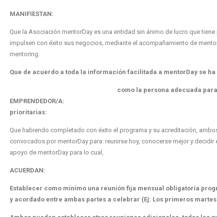
MANIFIESTAN:
Que la Asociación mentorDay es una entidad sin ánimo de lucro que tien
impulsen con éxito sus negocios, mediante el acompañamiento de mento
mentoring.
Que de acuerdo a toda la información facilitada a mentorDay se ha
como la persona adecuada para 
EMPRENDEDOR/A: , ya que cubre las
prioritarias:
Que habiendo completado con éxito el programa y su acreditación, ambo
convocados por mentorDay para: reunirse hoy, conocerse mejor y decidir 
apoyo de mentorDay para lo cual,
ACUERDAN:
Establecer como mínimo una reunión fija mensual obligatoria pro
y acordado entre ambas partes a celebrar (Ej: Los primeros martes