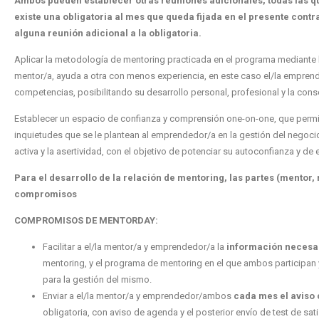
Ambos pueden establecer otras reuniones adicionales, todas las q
existe una obligatoria al mes que queda fijada en el presente co
alguna reunión adicional a la obligatoria.
Aplicar la metodología de mentoring practicada en el programa mediante l
mentor/a, ayuda a otra con menos experiencia, en este caso el/la emprend
competencias, posibilitando su desarrollo personal, profesional y la con
Establecer un espacio de confianza y comprensión one-on-one, que permita
inquietudes que se le plantean al emprendedor/a en la gestión del negocio
activa y la asertividad, con el objetivo de potenciar su autoconfianza y d
Para el desarrollo de la relación de mentoring, las partes (mentor
compromisos
COMPROMISOS DE MENTORDAY:
Facilitar a el/la mentor/a y emprendedor/a la
información necesa
mentoring, y el programa de mentoring en el que ambos participa
para la gestión del mismo.
Enviar a el/la mentor/a y emprendedor/ambos
cada mes
el aviso
obligatoria, con aviso de agenda y el posterior envío de test de sat