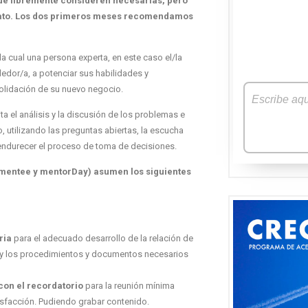
ue libremente consideren necesarias, pero
ntrato. Los dos primeros meses recomendamos
a cual una persona experta, en este caso el/la
edor/a, a potenciar sus habilidades y
solidación de su nuevo negocio.
 el análisis y la discusión de los problemas e
, utilizando las preguntas abiertas, la escucha
e endurecer el proceso de toma de decisiones.
, mentee y mentorDay) asumen los siguientes
ria
para el adecuado desarrollo de la relación de
n y los procedimientos y documentos necesarios
 con el recordatorio
para la reunión mínima
isfacción.
Pudiendo grabar contenido.