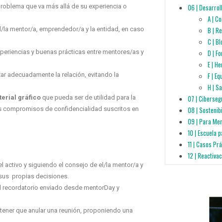
problema que va más allá de su experiencia o
06 | Desarrol
A | C
l/la mentor/a, emprendedor/a y la entidad, en caso
B | R
C | B
periencias y buenas prácticas entre mentores/as y
D | F
E | H
zar adecuadamente la relación,
evitando la
F | E
H | S
erial gráfico
que pueda ser de utilidad para la
07 | Ciberseg
os compromisos de confidencialidad suscritos en
08 | Sostenib
09 | Para Me
10 | Escuela 
11 | Casos Pr
12 | Reactiva
activo y siguiendo el consejo de el/la mentor/a y
r sus propias decisiones
.
el recordatorio enviado desde mentorDay
y
 tener que anular una reunión, proponiendo una