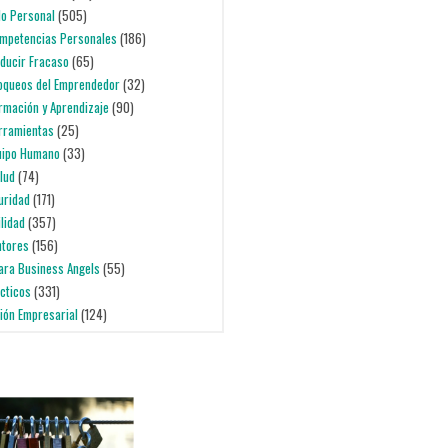
lo Personal
(505)
ompetencias Personales
(186)
educir Fracaso
(65)
loqueos del Emprendedor
(32)
ormación y Aprendizaje
(90)
erramientas
(25)
quipo Humano
(33)
alud
(74)
uridad
(171)
ilidad
(357)
ntores
(156)
para Business Angels
(55)
ácticos
(331)
ción Empresarial
(124)