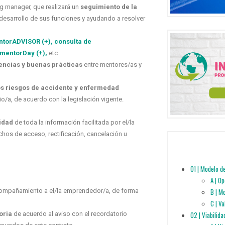
ng manager
, que realizará un
seguimiento de la
l desarrollo de sus funciones y ayudando a resolver
torADVISOR (+),
consulta de
mentorDay (+),
etc.
encias
y buenas prácticas
entre mentores/as y
os riesgos de accidente
y enfermedad
o/a, de acuerdo con la legislación vigente.
idad
de toda la información facilitada por el/la
chos de acceso, rectificación, cancelación u
01 | Modelo d
A | O
ompañamiento a el/la emprendedor/a, de forma
B | M
C | V
oria
de acuerdo
al aviso con el recordatorio
02 | Viabilida