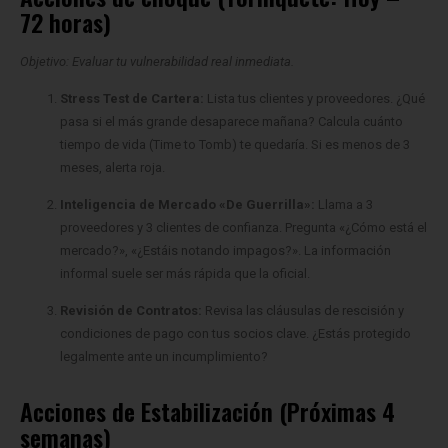
Objetivo: Evaluar tu vulnerabilidad real inmediata.
Stress Test de Cartera:
Lista tus clientes y proveedores. ¿Qué
pasa si el más grande desaparece mañana? Calcula cuánto
tiempo de vida (Time to Tomb) te quedaría. Si es menos de 3
meses, alerta roja.
Inteligencia de Mercado «De Guerrilla»:
Llama a 3
proveedores y 3 clientes de confianza. Pregunta «¿Cómo está el
mercado?», «¿Estáis notando impagos?». La información
informal suele ser más rápida que la oficial.
Revisión de Contratos:
Revisa las cláusulas de rescisión y
condiciones de pago con tus socios clave. ¿Estás protegido
legalmente ante un incumplimiento?
Acciones de Estabilización (Próximas 4
semanas)
Objetivo: Construir muros de contención.