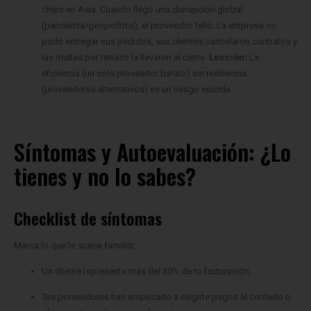
pudo entregar sus pedidos, sus clientes cancelaron contratos y
las multas por retraso la llevaron al cierre.
Lección:
La
eficiencia (un solo proveedor barato) sin resiliencia
(proveedores alternativos) es un riesgo suicida.
Síntomas y Autoevaluación: ¿Lo
tienes y no lo sabes?
Checklist de síntomas
Marca lo que te suene familiar:
Un cliente representa más del 30% de tu facturación.
Tus proveedores han empezado a exigirte pagos al contado o
plazos más cortos sin explicación.
Escuchas rumores de impagos en tu sector o zona geográfica.