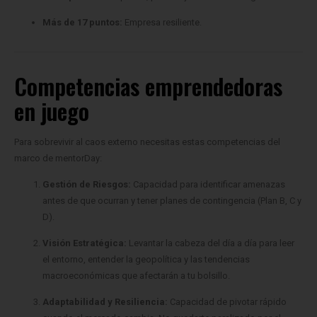
Competencias emprendedoras
en juego
Para sobrevivir al caos externo necesitas estas competencias del
marco de mentorDay:
Gestión de Riesgos:
Capacidad para identificar amenazas
antes de que ocurran y tener planes de contingencia (Plan B, C y
D).
Visión Estratégica:
Levantar la cabeza del día a día para leer
el entorno, entender la geopolítica y las tendencias
macroeconómicas que afectarán a tu bolsillo.
Adaptabilidad y Resiliencia:
Capacidad de pivotar rápido
cuando el mercado cambia. No quedarte paralizado por el
miedo, sino actuar.