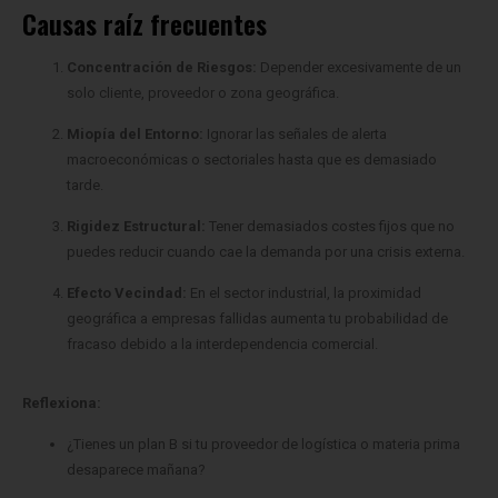
Concentración de Riesgos:
Depender excesivamente de un
solo cliente, proveedor o zona geográfica.
Miopía del Entorno:
Ignorar las señales de alerta
macroeconómicas o sectoriales hasta que es demasiado
tarde.
Rigidez Estructural:
Tener demasiados costes fijos que no
puedes reducir cuando cae la demanda por una crisis externa.
Efecto Vecindad:
En el sector industrial, la proximidad
geográfica a empresas fallidas aumenta tu probabilidad de
fracaso debido a la interdependencia comercial.
Reflexiona:
¿Tienes un plan B si tu proveedor de logística o materia prima
desaparece mañana?
¿Lees prensa económica o sectorial para anticipar cambios
regulatorios o de mercado?