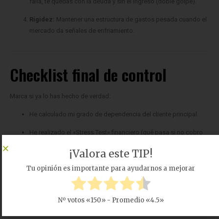
mercado da señales de enfriamiento.
Checklist final de control
Marca si ya lo has hecho de verdad:
He calculado mi grado de dependencia del cliente principal.
He realizado el «Stress Test» financiero (qué pasa si no cobro
en 3 meses).
He contactado con una aseguradora de crédito o banco para
valorar factoring.
He escrito el riesgo y el plan en mi Entregable.
He definido alertas de noticias sobre mi sector y clientes clave.