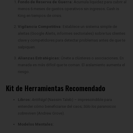
King en tiempos de crisis.
Vigilancia Competitiva:
Establece un sistema simple de
alertas (Google Alerts, informes sectoriales) sobre tus clientes
clave y competidores para detectar problemas antes de que te
salpiquen.
Alianzas Estratégicas:
Únete a clústeres o asociaciones. En
manada es más difícil que te coman. El aislamiento aumenta el
riesgo.
Kit de Herramientas Recomendado
Libros:
Antifrágil
(Nassim Taleb) – imprescindible para
entender cómo beneficiarse del caos;
Sólo los paranoicos
sobreviven
(Andrew Grove).
Modelos Mentales:
Análisis Pre-Mortem:
Imagina que tu empresa ha
quebrado por contagio dentro de 1 año. ¿Qué pasó?