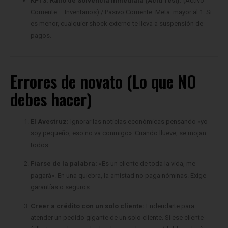
es menor, cualquier shock externo te lleva a suspensión de
pagos.
Errores de novato (Lo que NO
debes hacer)
El Avestruz:
Ignorar las noticias económicas pensando «yo
soy pequeño, eso no va conmigo». Cuando llueve, se mojan
todos.
Fiarse de la palabra:
«Es un cliente de toda la vida, me
pagará». En una quiebra, la amistad no paga nóminas. Exige
garantías o seguros.
Creer a crédito con un solo cliente:
Endeudarte para
atender un pedido gigante de un solo cliente. Si ese cliente
falla, te quedas con la deuda y sin el ingreso (doble golpe).
Rigidez:
Mantener una estructura de gastos pesada cuando el