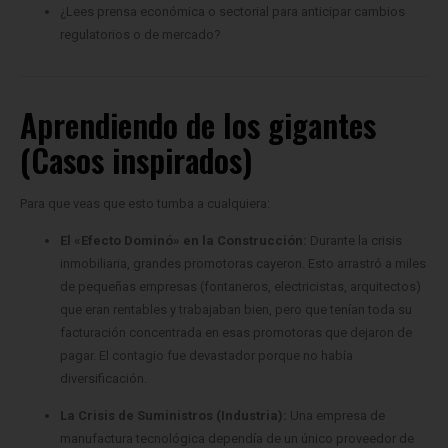
Aprendiendo de los gigantes
(Casos inspirados)
Para que veas que esto tumba a cualquiera:
El «Efecto Dominó» en la Construcción:
Durante la crisis
inmobiliaria, grandes promotoras cayeron. Esto arrastró a miles
de pequeñas empresas (fontaneros, electricistas, arquitectos)
que eran rentables y trabajaban bien, pero que tenían toda su
facturación concentrada en esas promotoras que dejaron de
pagar. El contagio fue devastador porque no había
diversificación.
La Crisis de Suministros (Industria):
Una empresa de
manufactura tecnológica dependía de un único proveedor de
chips en Asia. Cuando llegó una disrupción global
(pandemia/geopolítica), el proveedor falló. La empresa no