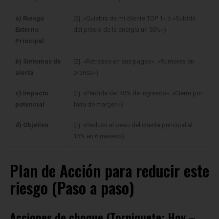
Externo
del precio de la energía un 50%»)
Principal
b) Síntomas de
(Ej. «Retrasos en sus pagos», «Rumores en
alerta
prensa»)
c) Impacto
(Ej. «Pérdida del 40% de ingresos», «Cierre por
potencial
falta de margen»)
d) Objetivo
(Ej. «Reducir el peso del cliente principal al
15% en 6 meses»)
Plan de Acción para reducir este
riesgo (Paso a paso)
Acciones de choque (Torniquete: Hoy –
72 horas)