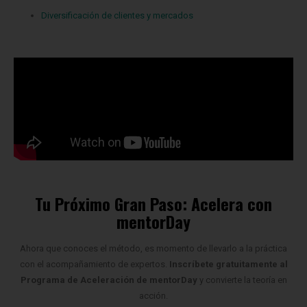
Tu Próximo Gran Paso: Acelera
con
mentorDay
Ahora que conoces el método, es momento de llevarlo a la práctica
con el acompañamiento de expertos.
Inscríbete gratuitamente al
Programa de Aceleración de mentorDay
y convierte la teoría en
acción.
Si quieres saber más sobre otros fracasos consulta esta
TIP