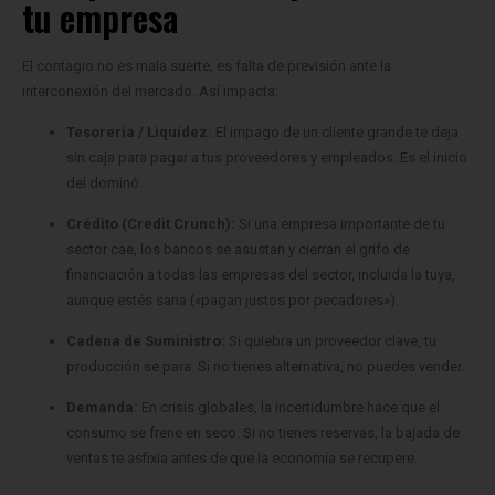
El contagio no es mala suerte, es falta de previsión ante la
interconexión del mercado. Así impacta:
Tesorería / Liquidez:
El impago de un cliente grande te deja
sin caja para pagar a tus proveedores y empleados. Es el inicio
del dominó.
Crédito (Credit Crunch):
Si una empresa importante de tu
sector cae, los bancos se asustan y cierran el grifo de
financiación a todas las empresas del sector, incluida la tuya,
aunque estés sana («pagan justos por pecadores»).
Cadena de Suministro:
Si quiebra un proveedor clave, tu
producción se para. Si no tienes alternativa, no puedes vender.
Demanda:
En crisis globales, la incertidumbre hace que el
consumo se frene en seco. Si no tienes reservas, la bajada de
ventas te asfixia antes de que la economía se recupere.
Causas raíz frecuentes