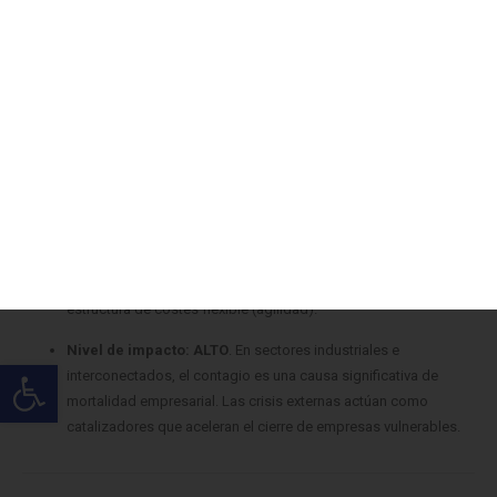
¿Por qué es tan peligroso para ti?
Porque es un enemigo
silencioso e invisible. Puedes tener un producto excelente y un
equipo motivado, pero si tu cliente principal quiebra y te deja
una deuda impagable, o si tu sector entra en pánico financiero,
te cortan el oxígeno (crédito y liquidez) de la noche a la
mañana.
¿Cómo se reduce?
Diversificando radicalmente tu cartera de
clientes y proveedores, monitorizando la salud financiera de tu
entorno (inteligencia de mercado) y manteniendo una
estructura de costes flexible (agilidad).
Nivel de impacto:
ALTO
. En sectores industriales e
interconectados, el contagio es una causa significativa de
mortalidad empresarial. Las crisis externas actúan como
catalizadores que aceleran el cierre de empresas vulnerables.
La Pregunta del Espejo