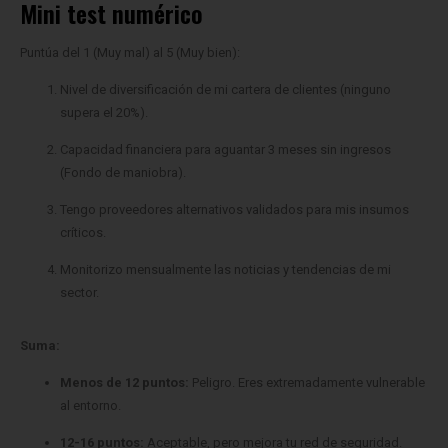
Puntúa del 1 (Muy mal) al 5 (Muy bien):
Nivel de diversificación de mi cartera de clientes (ninguno
supera el 20%).
Capacidad financiera para aguantar 3 meses sin ingresos
(Fondo de maniobra).
Tengo proveedores alternativos validados para mis insumos
críticos.
Monitorizo mensualmente las noticias y tendencias de mi
sector.
Suma:
Menos de 12 puntos:
Peligro. Eres extremadamente vulnerable
al entorno.
12-16 puntos:
Aceptable, pero mejora tu red de seguridad.
Más de 17 puntos:
Empresa resiliente.