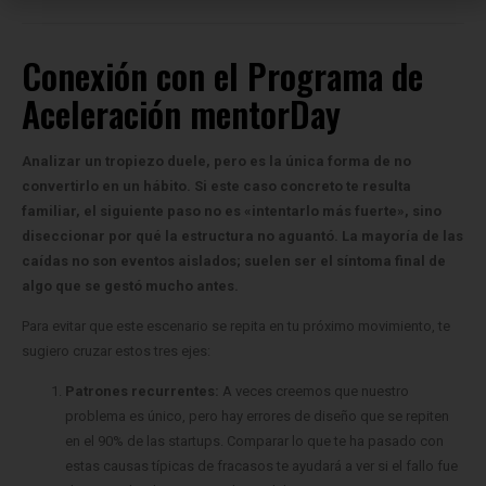
Conexión con el Programa de
Aceleración mentorDay
Analizar un tropiezo duele, pero es la única forma de no
convertirlo en un hábito. Si este caso concreto te resulta
familiar, el siguiente paso no es «intentarlo más fuerte», sino
diseccionar por qué la estructura no aguantó. La mayoría de las
caídas no son eventos aislados; suelen ser el síntoma final de
algo que se gestó mucho antes.
Para evitar que este escenario se repita en tu próximo movimiento, te
sugiero cruzar estos tres ejes:
Patrones recurrentes:
A veces creemos que nuestro
problema es único, pero hay errores de diseño que se repiten
en el 90% de las startups. Comparar lo que te ha pasado con
estas causas típicas de fracasos te ayudará a ver si el fallo fue
de mercado, de equipo o de modelo.
El freno invisible:
Si sabías qué tenías que hacer pero no lo