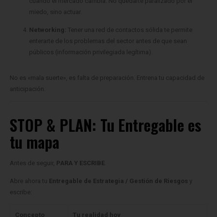
Networking:
Tener una red de contactos sólida te permite
enterarte de los problemas del sector antes de que sean
públicos (información privilegiada legítima).
No es «mala suerte», es falta de preparación. Entrena tu capacidad de
anticipación.
STOP & PLAN: Tu Entregable es
tu mapa
Antes de seguir,
PARA Y ESCRIBE
.
Abre ahora tu
Entregable de Estrategia / Gestión de Riesgos
y
escribe:
Concepto
Tu realidad hoy
a) Riesgo
(Ej. «Quiebra de mi cliente TOP 1» o «Subida