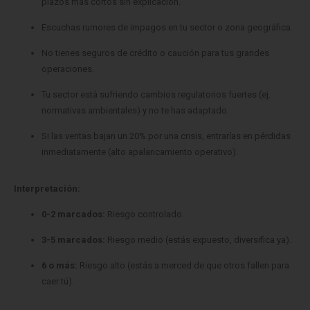
No tienes seguros de crédito o caución para tus grandes
operaciones.
Tu sector está sufriendo cambios regulatorios fuertes (ej.
normativas ambientales) y no te has adaptado.
Si las ventas bajan un 20% por una crisis, entrarías en pérdidas
inmediatamente (alto apalancamiento operativo).
Interpretación:
0-2 marcados:
Riesgo controlado.
3-5 marcados:
Riesgo medio (estás expuesto, diversifica ya).
6 o más:
Riesgo alto (estás a merced de que otros fallen para
caer tú).
Mini test numérico