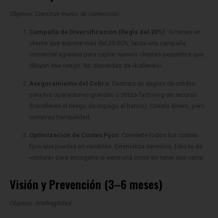
Campaña de Diversificación (Regla del 20%):
Si tienes un
¡Valora este TIP!
cliente que supone más del 20-30%, lanza una campaña
Tu opinión es importante para ayudarnos a mejorar
comercial agresiva para captar nuevos clientes pequeños que
diluyan ese riesgo. No dependas de «ballenas».
Aseguramiento del Cobro:
Contrata un seguro de crédito
Nº votos «
150
» - Promedio «
4.5
»
para tus operaciones grandes o utiliza factoring sin recurso
(transfieres el riesgo de impago al banco). Cuesta dinero, pero
compras tranquilidad.
Optimización de Costes Fijos:
Convierte todos los costes
fijos que puedas en variables. Externaliza servicios. Esto te da
«cintura» para encogerte si viene una crisis sin tener que cerrar.
Visión y Prevención (3–6 meses)
Objetivo: Antifragilidad.
Fondo de Reserva de Guerra:
Acumula liquidez para cubrir al
menos 6 meses de gastos operativos sin ingresos. Cash is