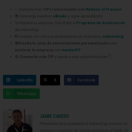
📚 Descarga nuestros
eBooks
y sigue aprendiendo
🚀 Impulsa tu empresa: inscríbete al
Programa de Aceleración
de mentorDay
🌐 Conecta con otros emprendedores en el próximo
networking
🛠️Diseña tu plan de entrenamiento personalizado
para
acelerar tu empresa
con
mentorFIT
🔄
Comparte esta TIP
y ayuda a más emprendedores 👇
LinkedIn
X
Facebook
WhatsApp
JAIME CAVERO
Presidente de la aceleradora mentorDay, inversor en
startups e impulsor de nuevas empresas a través de
Dyrecto, DreaperB1 y mentorDay.