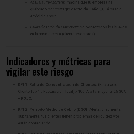
Arréglalo ahora.
Diversificación de Markowitz:
No poner todos los huevos
en la misma cesta (clientes/sectores).
Indicadores y métricas para
vigilar este riesgo
KPI 1: Ratio de Concentración de Clientes.
(Facturación
Cliente Top 1 / Facturación Total) x 100. Alerta: mayor al 25-30%
=
ROJO
.
KPI 2: Periodo Medio de Cobro (DSO).
Alerta: Si aumenta
súbitamente, tus clientes tienen problemas de liquidez y te
están contagiando.
KPI 3: Ratio de Solvencia Inmediata (Acid Test).
(Activo
Corriente – Inventarios) / Pasivo Corriente. Meta: mayor al 1. Si