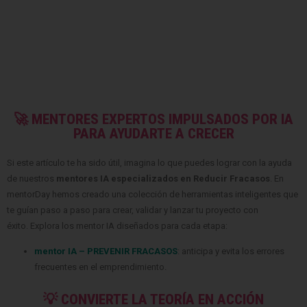
🚀 MENTORES EXPERTOS IMPULSADOS POR IA
PARA AYUDARTE A CRECER
Si este artículo te ha sido útil, imagina lo que puedes lograr con la ayuda
de nuestros
mentores IA especializados en Reducir Fracasos
. En
mentorDay hemos creado una colección de herramientas inteligentes que
te guían paso a paso para crear, validar y lanzar tu proyecto con
éxito. Explora los mentor IA diseñados para cada etapa:
mentor IA – PREVENIR FRACASOS
: anticipa y evita los errores
frecuentes en el emprendimiento.
💡 CONVIERTE LA TEORÍA EN ACCIÓN
✅ Consulta más
TIPs relacionadas con
Reducir el Fracaso