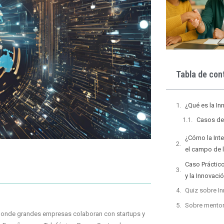
Tabla de con
¿Qué es la In
Casos de
¿Cómo la Intel
el campo de l
Caso Práctic
y la Innovaci
Quiz sobre In
Sobre mento
donde grandes empresas colaboran con startups y