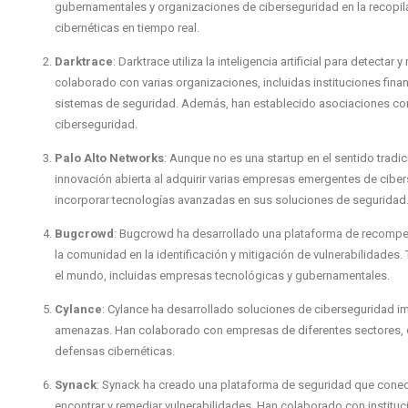
gubernamentales y organizaciones de ciberseguridad en la recopila
cibernéticas en tiempo real.
Darktrace
: Darktrace utiliza la inteligencia artificial para detect
colaborado con varias organizaciones, incluidas instituciones fina
sistemas de seguridad. Además, han establecido asociaciones con 
ciberseguridad.
Palo Alto Networks
: Aunque no es una startup en el sentido tradi
innovación abierta al adquirir varias empresas emergentes de cibe
incorporar tecnologías avanzadas en sus soluciones de seguridad
Bugcrowd
: Bugcrowd ha desarrollado una plataforma de recompe
la comunidad en la identificación y mitigación de vulnerabilidades
el mundo, incluidas empresas tecnológicas y gubernamentales.
Cylance
: Cylance ha desarrollado soluciones de ciberseguridad impu
amenazas. Han colaborado con empresas de diferentes sectores, c
defensas cibernéticas.
Synack
: Synack ha creado una plataforma de seguridad que conec
encontrar y remediar vulnerabilidades. Han colaborado con institu