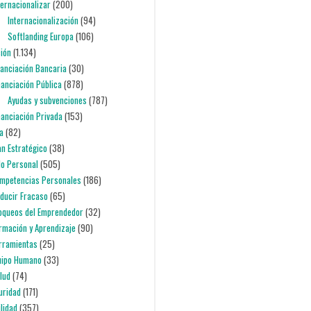
nternacionalizar
(200)
Internacionalización
(94)
Softlanding Europa
(106)
ción
(1.134)
inanciación Bancaria
(30)
inanciación Pública
(878)
Ayudas y subvenciones
(787)
inanciación Privada
(153)
ia
(82)
lan Estratégico
(38)
lo Personal
(505)
ompetencias Personales
(186)
educir Fracaso
(65)
loqueos del Emprendedor
(32)
ormación y Aprendizaje
(90)
erramientas
(25)
quipo Humano
(33)
alud
(74)
uridad
(171)
ilidad
(357)