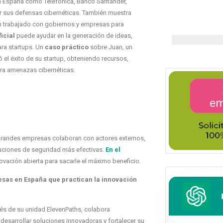
n España como Telefónica, Banco Santander,
cer sus defensas cibernéticas. También muestra
n trabajado con gobiernos y empresas para
ficial
puede ayudar en la generación de ideas,
ra startups. Un
caso práctico
sobre Juan, un
 el éxito de su startup, obteniendo recursos,
tra amenazas cibernéticas.
 grandes empresas colaboran con actores externos,
oluciones de seguridad más efectivas.
En el
ovación abierta para sacarle el máximo beneficio.
sas en España que practican la innovación
vés de su unidad ElevenPaths, colabora
desarrollar soluciones innovadoras y fortalecer su