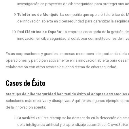
investigación en proyectos de ciberseguridad para proteger sus act
Teleférico de Montjuïc
: La compañía que opera el teleférico de 
de innovación abierta en ciberseguridad para garantizar la seguri
Red Eléctrica de España
: La empresa encargada de la gestión de 
innovación en ciberseguridad al colaborar con instituciones de inve
Estas corporaciones y grandes empresas reconocen la importancia de la c
operaciones, y participan activamente en la innovación abierta para desar
colaboración con otros actores del ecosistema de ciberseguridad.
Casos de Éxito
Startups de ciberseguridad han tenido éxito al adoptar estrategias
soluciones más efectivas y disruptivas. Aquí tienes algunos ejemplos prác
de la innovación abierta:
CrowdStrike
: Esta startup se ha destacado en la detección de am
de la inteligencia artificial y el aprendizaje automático. CrowdStr