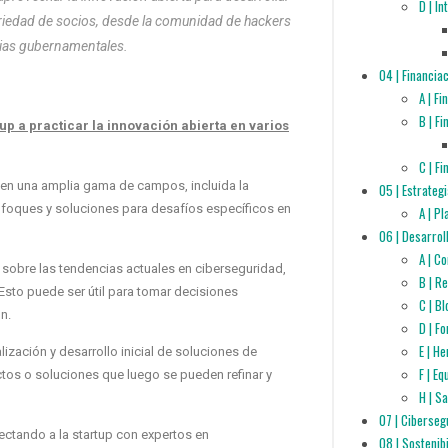
D | I
ariedad de socios, desde la comunidad de hackers
cias gubernamentales.
04 | Financia
A | F
B | F
 a practicar la innovación abierta en varios
C | F
 en una amplia gama de campos, incluida la
05 | Estrateg
enfoques y soluciones para desafíos específicos en
A | P
06 | Desarrol
A | C
 sobre las tendencias actuales en ciberseguridad,
B | R
 Esto puede ser útil para tomar decisiones
C | B
n.
D | F
E | H
ización y desarrollo inicial de soluciones de
F | E
tos o soluciones que luego se pueden refinar y
H | S
07 | Ciberseg
nectando a la startup con expertos en
08 | Sostenib