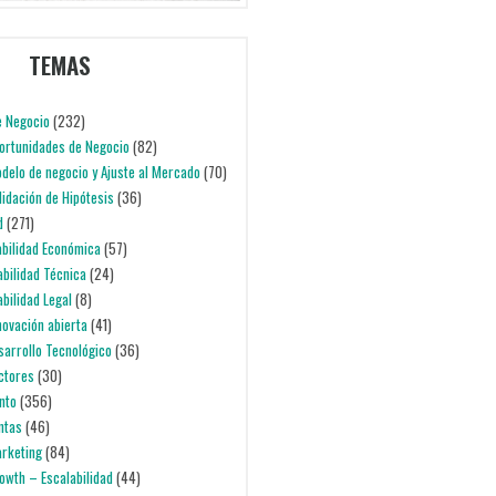
TEMAS
e Negocio
(232)
portunidades de Negocio
(82)
odelo de negocio y Ajuste al Mercado
(70)
alidación de Hipótesis
(36)
d
(271)
iabilidad Económica
(57)
iabilidad Técnica
(24)
abilidad Legal
(8)
nnovación abierta
(41)
esarrollo Tecnológico
(36)
ectores
(30)
nto
(356)
entas
(46)
arketing
(84)
rowth – Escalabilidad
(44)