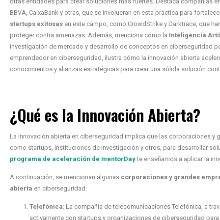
otras entidades para crear soluciones más fuertes. Destaca compañías e
BBVA, CaixaBank y otras, que se involucran en esta práctica para fortale
startups exitosas
en este campo, como CrowdStrike y Darktrace, que ha
proteger contra amenazas. Además, menciona cómo la
Inteligencia Arti
investigación de mercado y desarrollo de conceptos en ciberseguridad pa
emprendedor en ciberseguridad, ilustra cómo la innovación abierta aceleró
conocimientos y alianzas estratégicas para crear una sólida solución con
¿Qué es la Innovación Abierta?
La innovación abierta en ciberseguridad implica que las corporaciones y
como startups, instituciones de investigación y otros, para desarrollar s
programa de aceleración de mentorDay
te enseñamos a aplicar la inn
A continuación, se mencionan algunas
corporaciones y grandes empre
abierta
en ciberseguridad:
Telefónica
: La compañía de telecomunicaciones Telefónica, a tra
activamente con startups y organizaciones de ciberseguridad para 