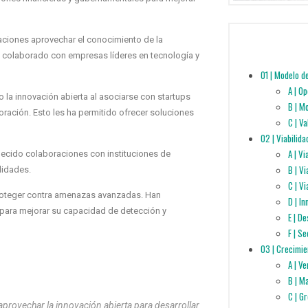
aciones aprovechar el conocimiento de la
n colaborado con empresas líderes en tecnología y
01 | Modelo d
A | O
la innovación abierta al asociarse con startups
B | M
ración. Esto les ha permitido ofrecer soluciones
C | V
02 | Viabilida
A | V
blecido colaboraciones con instituciones de
B | V
lidades.
C | Vi
 proteger contra amenazas avanzadas. Han
D | I
para mejorar su capacidad de detección y
E | D
F | S
03 | Crecimie
A | V
B | M
C | G
rovechar la innovación abierta para desarrollar