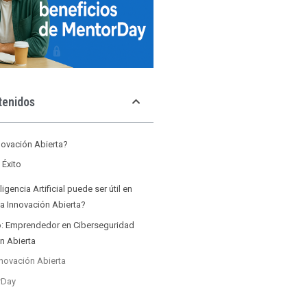
tenidos
novación Abierta?
 Éxito
igencia Artificial puede ser útil en
a Innovación Abierta?
o: Emprendedor en Ciberseguridad
ón Abierta
novación Abierta
rDay