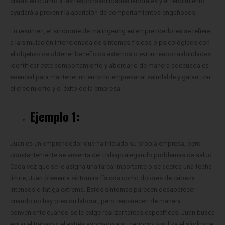
claras en cuanto a las responsabilidades laborales y el rendimiento
ayudará a prevenir la aparición de comportamientos engañosos.
En resumen, el síndrome de malingering en emprendedores se refiere
a la simulación intencionada de síntomas físicos o psicológicos con
el objetivo de obtener beneficios externos o evitar responsabilidades.
Identificar este comportamiento y abordarlo de manera adecuada es
esencial para mantener un entorno empresarial saludable y garantizar
el crecimiento y el éxito de la empresa.
Ejemplo 1:
Juan es un emprendedor que ha iniciado su propia empresa, pero
constantemente se ausenta del trabajo alegando problemas de salud.
Cada vez que se le asigna una tarea importante o se acerca una fecha
límite, Juan presenta síntomas físicos como dolores de cabeza
intensos o fatiga extrema. Estos síntomas parecen desaparecer
cuando no hay presión laboral, pero reaparecen de manera
conveniente cuando se le exige realizar tareas específicas. Juan busca
evitar el trabajo y el estrés asociado a su negocio, y utiliza el síndrome