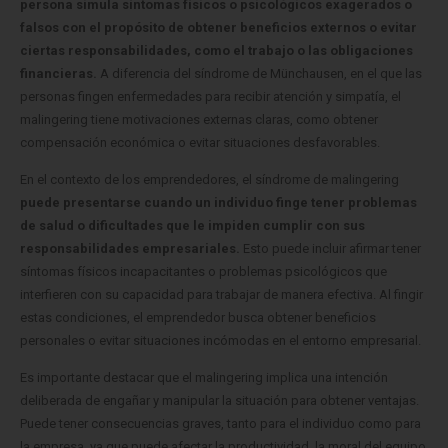
persona simula síntomas físicos o psicológicos exagerados o
falsos con el propósito de obtener beneficios externos o evitar
ciertas responsabilidades, como el trabajo o las obligaciones
financieras.
A diferencia del síndrome de Münchausen, en el que las
personas fingen enfermedades para recibir atención y simpatía, el
malingering tiene motivaciones externas claras, como obtener
compensación económica o evitar situaciones desfavorables.
En el contexto de los emprendedores, el síndrome de malingering
puede presentarse cuando un individuo finge tener problemas
de salud o dificultades que le impiden cumplir con sus
responsabilidades empresariales.
Esto puede incluir afirmar tener
síntomas físicos incapacitantes o problemas psicológicos que
interfieren con su capacidad para trabajar de manera efectiva. Al fingir
estas condiciones, el emprendedor busca obtener beneficios
personales o evitar situaciones incómodas en el entorno empresarial.
Es importante destacar que el malingering implica una intención
deliberada de engañar y manipular la situación para obtener ventajas.
Puede tener consecuencias graves, tanto para el individuo como para
la empresa, ya que puede afectar la productividad, la moral del equipo