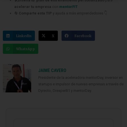
🛠️Diseña tu plan de entrenamiento personalizado
para
acelerar tu empresa
con
mentorFIT
🔄
Comparte esta TIP
y ayuda a más emprendedores 👇
LinkedIn
X
Facebook
WhatsApp
JAIME CAVERO
Presidente de la aceleradora mentorDay, inversor en
startups e impulsor de nuevas empresas a través de
Dyrecto, DreaperB1 y mentorDay.