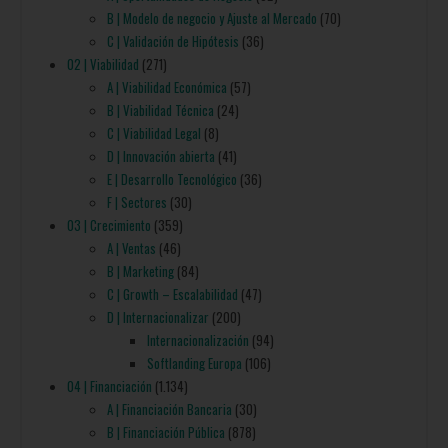
B | Modelo de negocio y Ajuste al Mercado
(70)
C | Validación de Hipótesis
(36)
02 | Viabilidad
(271)
A | Viabilidad Económica
(57)
B | Viabilidad Técnica
(24)
C | Viabilidad Legal
(8)
D | Innovación abierta
(41)
E | Desarrollo Tecnológico
(36)
F | Sectores
(30)
03 | Crecimiento
(359)
A | Ventas
(46)
B | Marketing
(84)
C | Growth – Escalabilidad
(47)
D | Internacionalizar
(200)
Internacionalización
(94)
Softlanding Europa
(106)
04 | Financiación
(1.134)
A | Financiación Bancaria
(30)
B | Financiación Pública
(878)