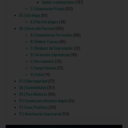
Ayudas y subvenciones
(787)
C | Financiación Privada
(153)
05 | Estrategia
(82)
A | Plan Estratégico
(38)
06 | Desarrollo Personal
(505)
A | Competencias Personales
(186)
B | Reducir Fracaso
(65)
C | Bloqueos del Emprendedor
(32)
D | Formación y Aprendizaje
(90)
E | Herramientas
(25)
F | Equipo Humano
(33)
H | Salud
(74)
07 | Ciberseguridad
(171)
08 | Sostenibilidad
(357)
09 | Para Mentores
(156)
10 | Escuela para Business Angels
(55)
11 | Casos Prácticos
(331)
12 | Reactivación Empresarial
(124)