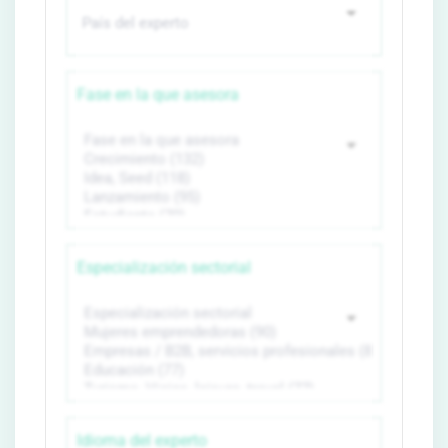
Fase en la que asesora
Especialización sectorial
Idioma del experto