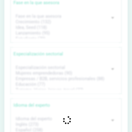
Fase en la que asesora
Especialización sectorial
Idioma del experto