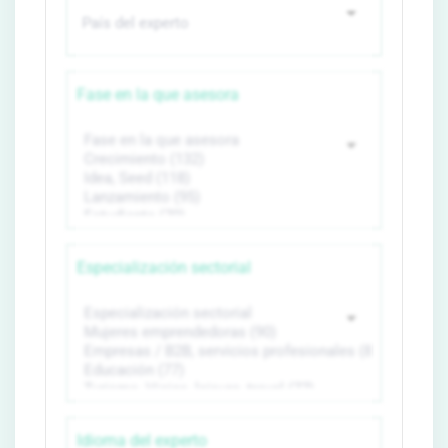
Fase en la que asesora
Especialización sectorial
Idioma del experto