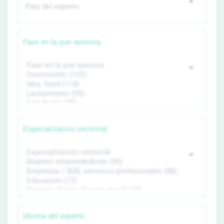
Fase en la que asesora
Especialización sectorial
Idioma del experto