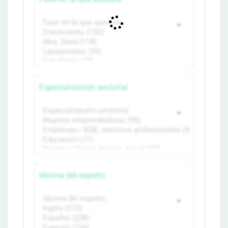
Especialización sectorial
Idioma del experto