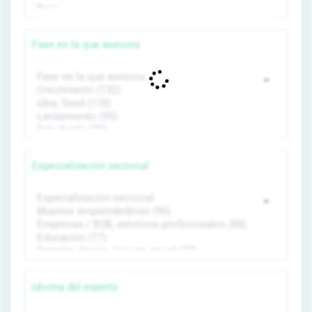
Fase en la que asesora
Especialización sectorial
Idioma del experto