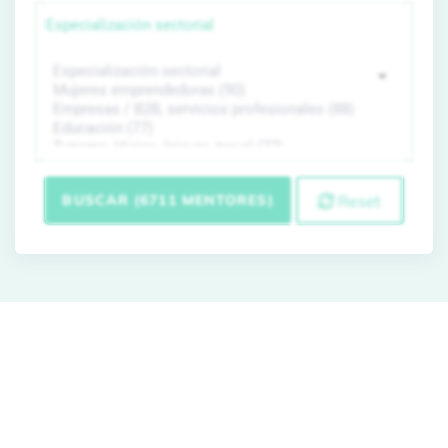
Especialización sectorial
BUSCAR (6711 MENTORES)
Reset