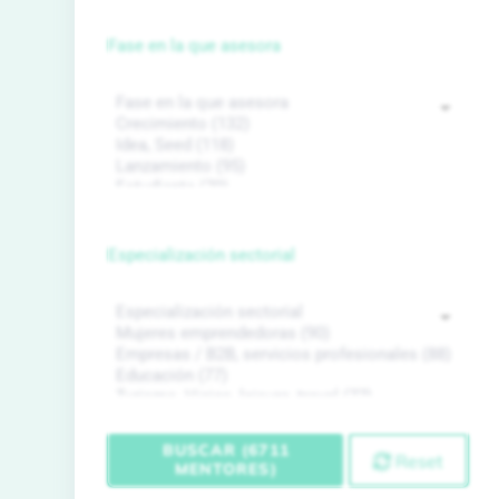
Fase en la que asesora
Especialización sectorial
BUSCAR (6711
Reset
MENTORES)