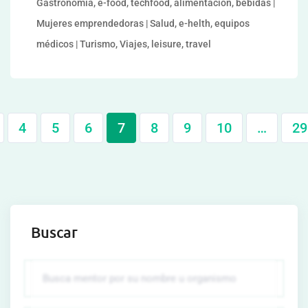
Gastronomía, e-food, techfood, alimentación, bebidas |
Mujeres emprendedoras | Salud, e-helth, equipos
médicos | Turismo, Viajes, leisure, travel
4
5
6
7
8
9
10
…
29
Buscar