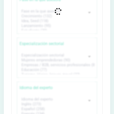
Especialización sectorial
Idioma del experto