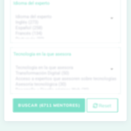
Idioma del experto
Tecnología en la que asesora
BUSCAR (6711 MENTORES)
Reset